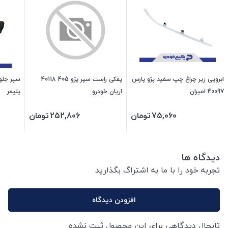
ابرویی زیر چراغ چپ سفید پژو پارس
پفکی راست سپر پژو 405 40118
40097 امیران
اریان خودرو
پلیمر
75,060
تومان
252,806
تومان
دیدگاه ها
تجربه خود را با ما به اشتراگ بگذارید
افزودن دیدگاه
تابحال دیدگاهی برای این محصول ثبت نشده