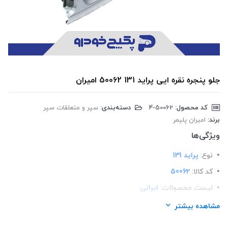
جلو پنجره نقره ایی پراید 131 50062 امیران
کد محصول:
‎4-50062
دسته‌بندی:
سپر و متعلقات سپر
برند:
امیران پلیمر
ویژگی‌ها
نوع:
پراید 131
کد کالا:
50062
لیست محصولات:
ایرانی
برند:
امیران پلیمر
مشاهده بیشتر