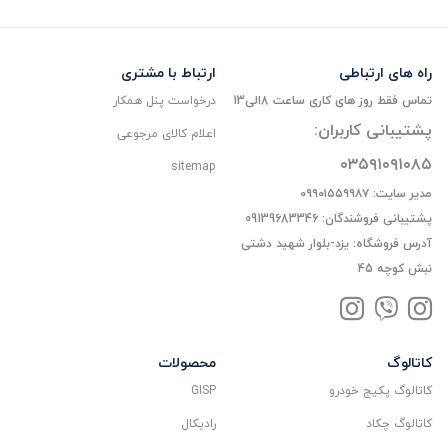
راه های ارتباطی
ارتباط با مشتری
تماس فقط روز های کاری ساعت 8الی13
درخواست پنل همکار
پشتیبانی کاربران:
اعلام کالای مرجوعی
۰۳۵۹۱۰۹۱۰۸۵
sitemap
مدیر سایت: ۰۹۹۰۱۵۵۹۹۸۷
پشتیبانی فروشندگان: 09139683346
آدرس فروشگاه: یزد-بلوار شهید دشتی
نبش کوچه 45
کاتالوگ
محصولات
کاتالوگ پکیج خودرو
GISP
کاتالوگ چکاد
رادیکال