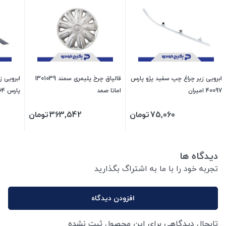
ابرویی زیر چراغ چپ سفید پژو پارس
قالپاق چرخ پلیمری سمند 1301039
ابرویی ز
40097 امیران
اماتا صمد
پارس 40064 امیران
75,060
تومان
363,542
تومان
دیدگاه ها
تجربه خود را با ما به اشتراگ بگذارید
افزودن دیدگاه
تابحال دیدگاهی برای این محصول ثبت نشده