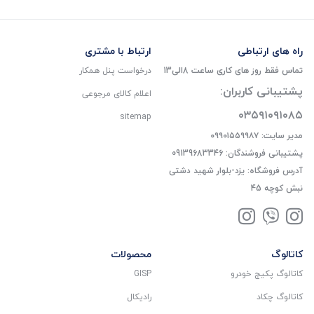
راه های ارتباطی
ارتباط با مشتری
تماس فقط روز های کاری ساعت 8الی13
درخواست پنل همکار
پشتیبانی کاربران:
اعلام کالای مرجوعی
۰۳۵۹۱۰۹۱۰۸۵
sitemap
مدیر سایت: ۰۹۹۰۱۵۵۹۹۸۷
پشتیبانی فروشندگان: 09139683346
آدرس فروشگاه: یزد-بلوار شهید دشتی
نبش کوچه 45
کاتالوگ
محصولات
کاتالوگ پکیج خودرو
GISP
کاتالوگ چکاد
رادیکال