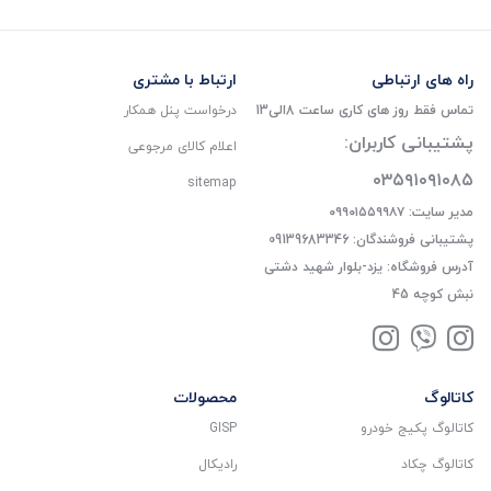
راه های ارتباطی
ارتباط با مشتری
تماس فقط روز های کاری ساعت 8الی13
درخواست پنل همکار
پشتیبانی کاربران:
اعلام کالای مرجوعی
۰۳۵۹۱۰۹۱۰۸۵
sitemap
مدیر سایت: ۰۹۹۰۱۵۵۹۹۸۷
پشتیبانی فروشندگان: 09139683346
آدرس فروشگاه: یزد-بلوار شهید دشتی
نبش کوچه 45
کاتالوگ
محصولات
کاتالوگ پکیج خودرو
GISP
کاتالوگ چکاد
رادیکال