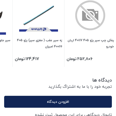
پفکی چپ سپر پژو 405 40117 اریان
زه سپر عقب ( مغزی سپر) پژو 405
سپر جلو پراید ص
خودرو
40066 امیران
252,806
تومان
124,417
تومان
دیدگاه ها
تجربه خود را با ما به اشتراگ بگذارید
افزودن دیدگاه
تابحال دیدگاهی برای این محصول ثبت نشده