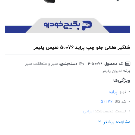
شلگیر هلالی جلو چپ پراید 50076 نفیس پلیمر
کد محصول:
‎4-50076
دسته‌بندی:
سپر و متعلقات سپر
برند:
امیران پلیمر
ویژگی‌ها
نوع:
پراید
کد کالا:
50076
لیست محصولات:
ایرانی
برند:
امیران پلیمر
مشاهده بیشتر