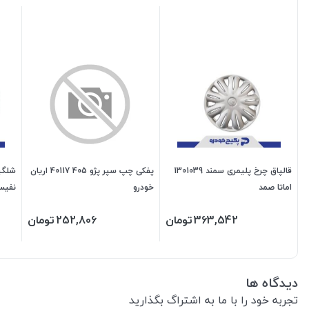
قالپاق چرخ پلیمری سمند 1301039
پفکی چپ سپر پژو 405 40117 اریان
اماتا صمد
خودرو
نفیس
363,542
تومان
252,806
تومان
دیدگاه ها
تجربه خود را با ما به اشتراگ بگذارید