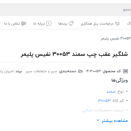
اگ
درخواست پنل همکاری
برندها
درباره ما
تماس با ما
شلگیر عقب چپ سمند 30053 نفیس پلیمر
کد محصول:
‎4-30053
دسته‌بندی:
سپر و متعلقات سپر
برند:
امیران پل
ویژگی‌ها
نوع:
سمند
کد کالا:
30053
لیست محصولات:
ایرانی
برند:
امیران پلیمر
مشاهده بیشتر