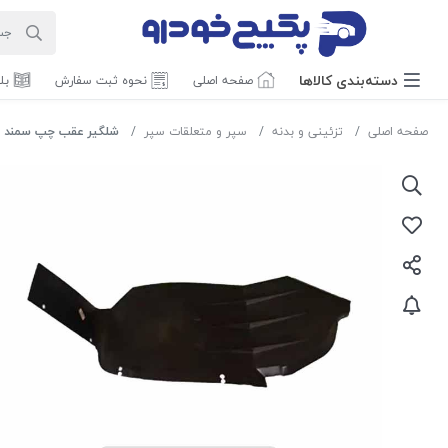
دسته‌بندی‌ کالاها
صفحه اصلی
نحوه ثبت سفارش
بل
صفحه اصلی
تزئینی و بدنه
سپر و متعلقات سپر
شلگیر عقب چپ سمند 30053 نفیس پلیمر