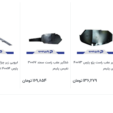
شلگیر عقب راست پژو پارس 40073
شلگیر عقب راست سمند 30067
ابرویی زیر چر
 پلیمر
نفیس پلیمر
پارس 40064 امیران
136,279
تومان
169,854
تومان