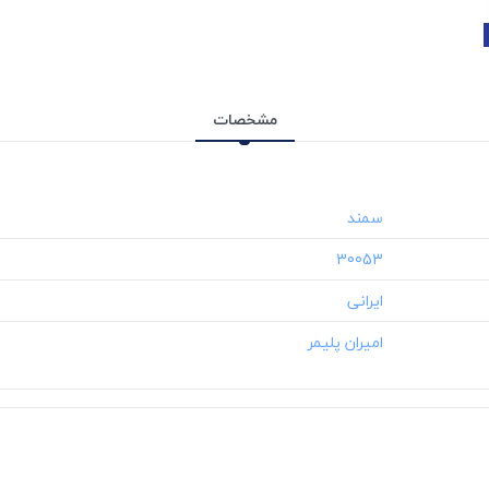
مشخصات
‎30053