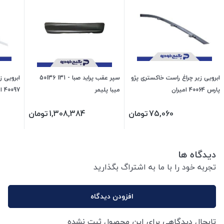
ابرویی زیر چراغ راست خاکستری پژو
سپر عقب پراید صبا - 131 50136
ابرویی ز
پارس 40064 امیران
میبا پلیمر
40097 امیران
75,060
تومان
1,308,384
تومان
دیدگاه ها
تجربه خود را با ما به اشتراگ بگذارید
افزودن دیدگاه
تابحال دیدگاهی برای این محصول ثبت نشده