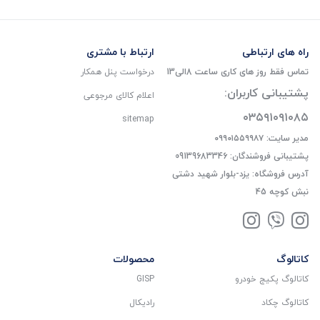
راه های ارتباطی
ارتباط با مشتری
تماس فقط روز های کاری ساعت 8الی13
درخواست پنل همکار
پشتیبانی کاربران:
اعلام کالای مرجوعی
۰۳۵۹۱۰۹۱۰۸۵
sitemap
مدیر سایت: ۰۹۹۰۱۵۵۹۹۸۷
پشتیبانی فروشندگان: 09139683346
آدرس فروشگاه: یزد-بلوار شهید دشتی
نبش کوچه 45
کاتالوگ
محصولات
کاتالوگ پکیج خودرو
GISP
کاتالوگ چکاد
رادیکال