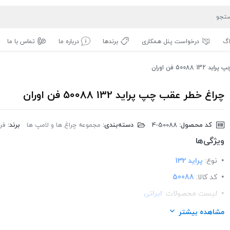
اگ
درخواست پنل همکاری
برندها
درباره ما
تماس با ما
50088 فن اوران
چراغ خطر عقب چپ پراید 132 50088 فن اوران
کد محصول:
‎4-50088
دسته‌بندی:
مجموعه چراغ ها و لامپ ها
برند:
فن
ویژگی‌ها
نوع:
پراید 132
کد کالا:
50088
لیست محصولات:
ایرانی
برند:
فن آوران
مشاهده بیشتر