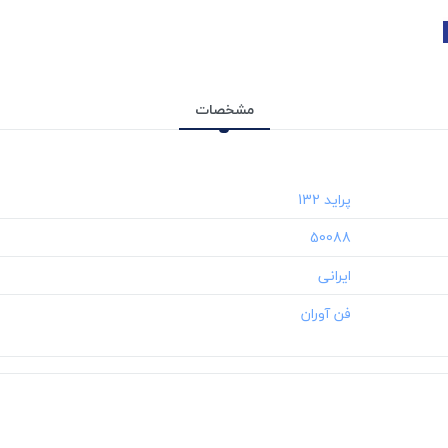
مشخصات
‎50088