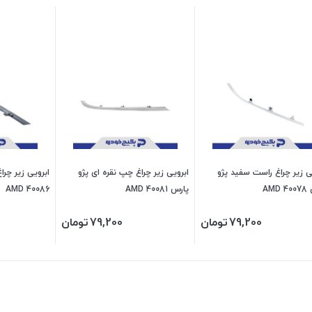
ی زیر چراغ راست سفید پژو
ابرویی زیر چراغ چپ نقره ای پژو
AMD
پارس 40081 AMD
40086 AMD
79,200
تومان
79,200
تومان