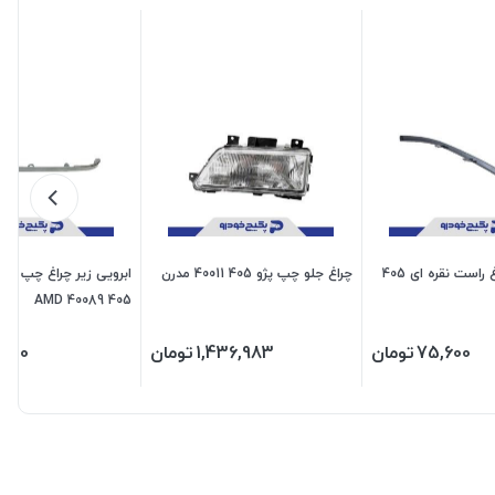
ابرویی زیر چراغ راست نقره ای 405
چراغ جلو چپ پژو 405 40011 مدرن
ابرویی زیر چراغ چپ خاک
405 40089 AMD
75,600
تومان
1,436,983
تومان
,600