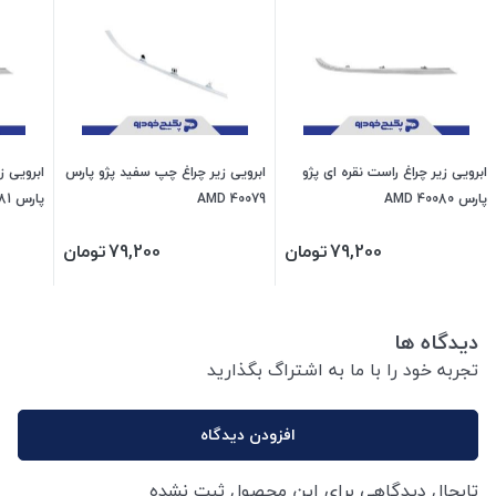
ابرویی زیر چراغ راست نقره ای پژو
ابرویی زیر چراغ چپ سفید پژو پارس
ابرویی ز
پارس 40080 AMD
40079 AMD
پارس 40081 AMD
79,200
تومان
79,200
تومان
دیدگاه ها
تجربه خود را با ما به اشتراگ بگذارید
افزودن دیدگاه
تابحال دیدگاهی برای این محصول ثبت نشده