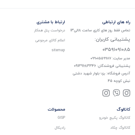
راه های ارتباطی
ارتباط با مشتری
تماس فقط روز های کاری ساعت 8الی13
درخواست پنل همکار
پشتیبانی کاربران:
اعلام کالای مرجوعی
۰۳۵۹۱۰۹۱۰۸۵
sitemap
مدیر سایت: ۰۹۹۰۱۵۵۹۹۸۷
پشتیبانی فروشندگان: 09139683346
آدرس فروشگاه: یزد-بلوار شهید دشتی
نبش کوچه 45
کاتالوگ
محصولات
کاتالوگ پکیج خودرو
GISP
کاتالوگ چکاد
رادیکال