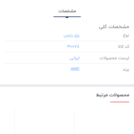
مشخصات
مشخصات کلی
نوع
کد کالا
‎40078
لیست محصولات
برند
‎AMD
محصولات مرتبط