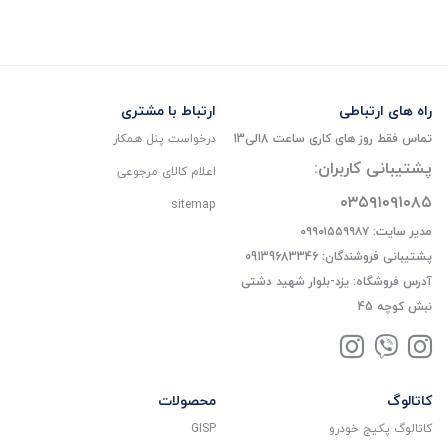
راه های ارتباطی
ارتباط با مشتری
تماس فقط روز های کاری ساعت 8الی13
درخواست پنل همکار
پشتیبانی کاربران:
اعلام کالای مرجوعی
۰۳۵۹۱۰۹۱۰۸۵
sitemap
مدیر سایت: ۰۹۹۰۱۵۵۹۹۸۷
پشتیبانی فروشندگان: 09139683346
آدرس فروشگاه: یزد-بلوار شهید دشتی
نبش کوچه 45
کاتالوگ
محصولات
کاتالوگ پکیج خودرو
GISP