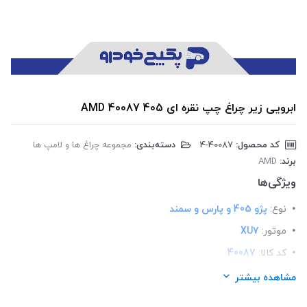
ابرویی زیر چراغ چپ نقره ای 405 40087 AMD
کد محصول:
‎4-40087
دسته‌بندی:
مجموعه چراغ ها و لامپ ها
برند:
AMD
ویژگی‌ها
نوع:
پژو 405 و پارس و سمند
موتور:
XU7
کد کالا:
40087
لیست محصولات:
ایرانی
مشاهده بیشتر
برند:
AMD