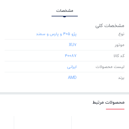
مشخصات
مشخصات کلی
نوع
موتور
‎XU7
کد کالا
‎40087
لیست محصولات
برند
‎AMD
محصولات مرتبط