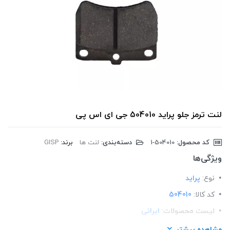
لنت ترمز جلو پراید 504010 جی ای اس پی
کد محصول:
‎1-504010
دسته‌بندی:
لنت ها
برند:
GISP
ویژگی‌ها
نوع:
پراید
کد کالا:
504010
لیست محصولات:
ایرانی
برند:
GISP
مشاهده بیشتر