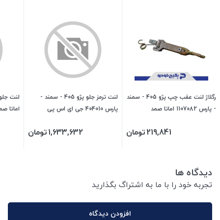
رگلاژ لنت عقب چپ پژو 405 - سمند
لنت ترمز جلو پژو 405 - سمند -
- پارس 1107082 اماتا صمد
پارس 404010 جی ای اس پی
اماتا صم
219,841
تومان
1,633,632
تومان
دیدگاه ها
تجربه خود را با ما به اشتراگ بگذارید
افزودن دیدگاه