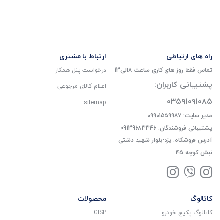
راه های ارتباطی
ارتباط با مشتری
تماس فقط روز های کاری ساعت 8الی13
درخواست پنل همکار
پشتیبانی کاربران:
اعلام کالای مرجوعی
۰۳۵۹۱۰۹۱۰۸۵
sitemap
مدیر سایت: ۰۹۹۰۱۵۵۹۹۸۷
پشتیبانی فروشندگان: 09139683346
آدرس فروشگاه: یزد-بلوار شهید دشتی
نبش کوچه 45
کاتالوگ
محصولات
کاتالوگ پکیج خودرو
GISP