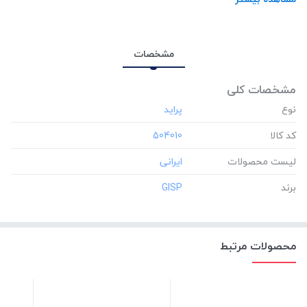
مشخصات
مشخصات کلی
نوع
کد کالا
‎504010
لیست محصولات
برند
‎GISP
محصولات مرتبط