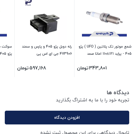
شمع موتور تک پلاتین ( UFO ) پژو
رله دوبل پژو 405 و پارس و سمند
سوکت سه
405 - پراید 1108121 اماتا صمد
473906 جی ای اس پی
پژو 405 - پراید 1108020 اماتا صمد
343,801
تومان
597,168
تومان
دیدگاه ها
تجربه خود را با ما به اشتراگ بگذارید
افزودن دیدگاه
تابحال دیدگاهی برای این محصول ثبت نشده