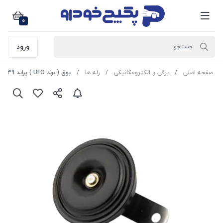
0
ورود
صفحه اصلی
برقی و الکترومکانیکی
رله ها
بوق ( برند UFO ) پراید 1408139 اماتا صمد