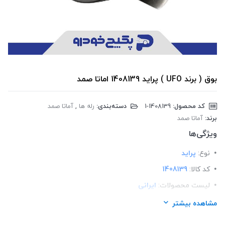
بوق ( برند UFO ) پراید 1408139 اماتا صمد
کد محصول:
‎1-1408139
دسته‌بندی:
رله ها
,
آماتا صمد
برند:
آماتا صمد
ویژگی‌ها
نوع:
پراید
کد کالا:
1408139
لیست محصولات:
ایرانی
برند:
اماتا صمد
مشاهده بیشتر