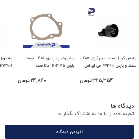
رله فن گرد ( دسته سیم ) پژو 405 و
واشر واتر پمپ پژو 405 - سمند -
سمند و پارس 473901 جی ای اس
پارس 1103045 اماتا صمد
473906 جی ای اس پی
پی
325,354
تومان
24,840
تومان
دیدگاه ها
تجربه خود را با ما به اشتراگ بگذارید
افزودن دیدگاه