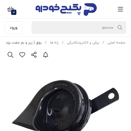
0
ورود
صفحه اصلی
برقی و الکترومکانیکی
رله ها
بوق ( زیر و بم جفت برند UFO ) پژو 405 - سمند - پارس 1108169 اماتا صمد