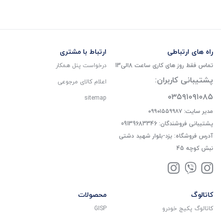
راه های ارتباطی
ارتباط با مشتری
تماس فقط روز های کاری ساعت 8الی13
درخواست پنل همکار
پشتیبانی کاربران:
اعلام کالای مرجوعی
۰۳۵۹۱۰۹۱۰۸۵
sitemap
مدیر سایت: ۰۹۹۰۱۵۵۹۹۸۷
پشتیبانی فروشندگان: 09139683346
آدرس فروشگاه: یزد-بلوار شهید دشتی
نبش کوچه 45
کاتالوگ
محصولات
کاتالوگ پکیج خودرو
GISP