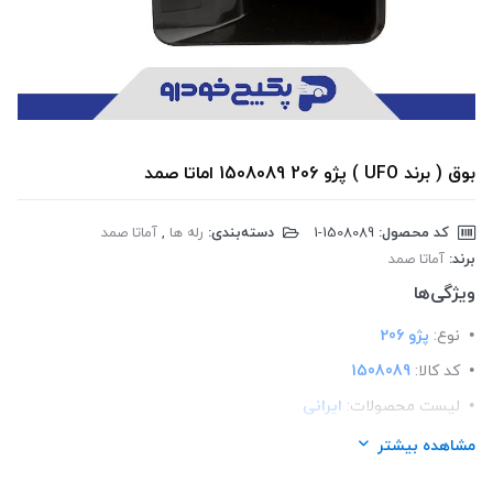
بوق ( برند UFO ) پژو 206 1508089 اماتا صمد
کد محصول:
‎1-1508089
دسته‌بندی:
رله ها
,
آماتا صمد
برند:
آماتا صمد
ویژگی‌ها
نوع:
پژو 206
کد کالا:
1508089
لیست محصولات:
ایرانی
برند:
اماتا صمد
مشاهده بیشتر