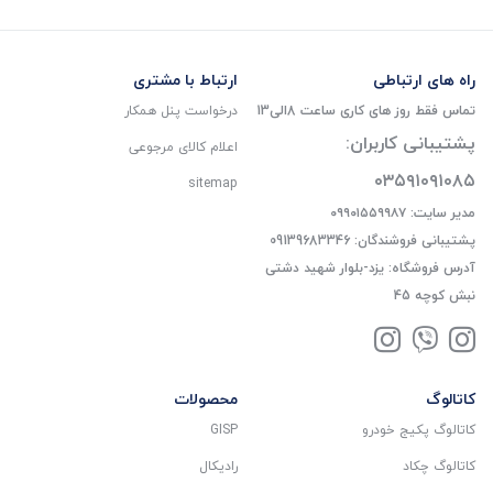
راه های ارتباطی
ارتباط با مشتری
تماس فقط روز های کاری ساعت 8الی13
درخواست پنل همکار
پشتیبانی کاربران:
اعلام کالای مرجوعی
۰۳۵۹۱۰۹۱۰۸۵
sitemap
مدیر سایت: ۰۹۹۰۱۵۵۹۹۸۷
پشتیبانی فروشندگان: 09139683346
آدرس فروشگاه: یزد-بلوار شهید دشتی
نبش کوچه 45
کاتالوگ
محصولات
کاتالوگ پکیج خودرو
GISP
کاتالوگ چکاد
رادیکال