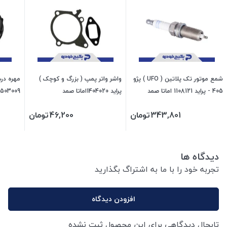
شمع موتور تک پلاتین ( UFO ) پژو
واشر واتر پمپ ( بزرگ و کوچک )
405 - پراید 1108121 اماتا صمد
پراید 1404020اماتا صمد
1503009 اماتا صم
343,801
تومان
46,200
تومان
دیدگاه ها
تجربه خود را با ما به اشتراگ بگذارید
افزودن دیدگاه
تابحال دیدگاهی برای این محصول ثبت نشده