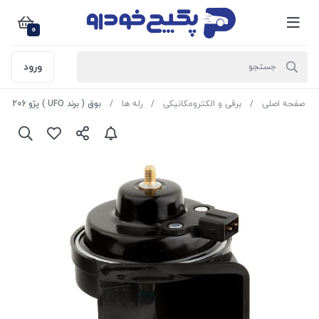
0
ورود
صفحه اصلی
برقی و الکترومکانیکی
رله ها
بوق ( برند UFO ) پژو 206 1508089 اماتا صمد