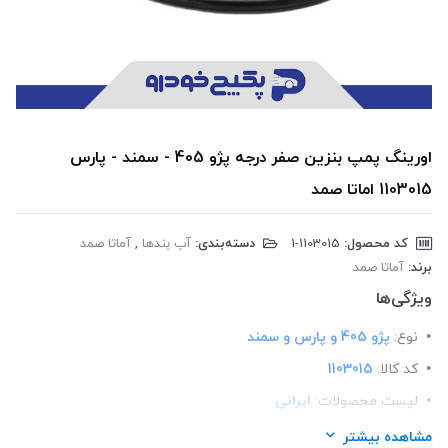
اورینگ پمپ بنزین صفر درجه پژو 405 - سمند - پارس
1103015 اماتا صمد
کد محصول:
‎1-1103015
دسته‌بندی:
آب بندها
,
آماتا صمد
برند:
آماتا صمد
ویژگی‌ها
نوع:
پژو 405 و پارس و سمند
کد کالا:
1103015
لیست محصولات:
ایرانی
برند:
اماتا صمد
مشاهده بیشتر