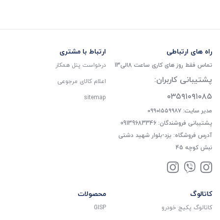
راه های ارتباطی
ارتباط با مشتری
تماس فقط روز های کاری ساعت 8الی13
درخواست پنل همکار
پشتیبانی کاربران:
اعلام کالای مرجوعی
۰۳۵۹۱۰۹۱۰۸۵
sitemap
مدیر سایت: ۰۹۹۰۱۵۵۹۹۸۷
پشتیبانی فروشندگان: 09139683346
آدرس فروشگاه: یزد-بلوار شهید دشتی
نبش کوچه 45
کاتالوگ
محصولات
کاتالوگ پکیج خودرو
GISP