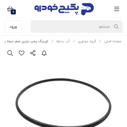
0
ورود
صفحه اصلی
گروه موتوری
آب بندها
اورینگ پمپ بنزین صفر درجه پژو 405 - سمند - پارس 1103015 اماتا صمد