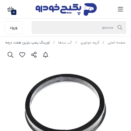
0
ورود
صفحه اصلی
گروه موتوری
آب بندها
اورینگ پمپ بنزین هفت درجه پژو 405 - سمند - پارس 1103014 اماتا صم