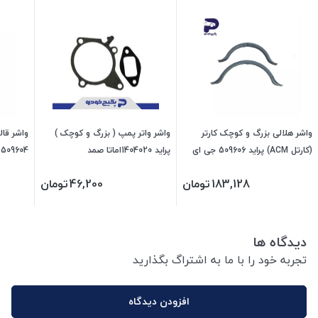
واشر هلالی بزرگ و کوچک کارتر
واشر واتر پمپ ( بزرگ و کوچک )
واشر قال
(کارتل ACM) پراید 509606 جی ای
پراید 1404020اماتا صمد
509604 جی ای اس پی
اس پی
183,128
تومان
46,200
تومان
دیدگاه ها
تجربه خود را با ما به اشتراگ بگذارید
افزودن دیدگاه