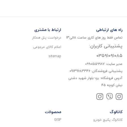
راه های ارتباطی
ارتباط با مشتری
تماس فقط روز های کاری ساعت 8الی13
درخواست پنل همکار
پشتیبانی کاربران:
اعلام کالای مرجوعی
۰۳۵۹۱۰۹۱۰۸۵
sitemap
مدیر سایت: ۰۹۹۰۱۵۵۹۹۸۷
پشتیبانی فروشندگان: 09139683346
آدرس فروشگاه: یزد-بلوار شهید دشتی
نبش کوچه 45
کاتالوگ
محصولات
کاتالوگ پکیج خودرو
GISP