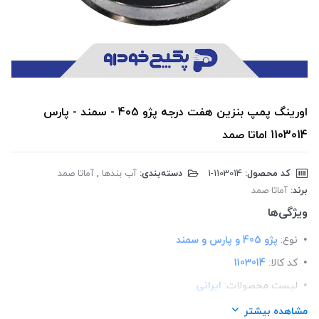
اورینگ پمپ بنزین هفت درجه پژو 405 - سمند - پارس
1103014 اماتا صمد
کد محصول:
‎1-1103014
دسته‌بندی:
آب بندها
,
آماتا صمد
برند:
آماتا صمد
ویژگی‌ها
نوع:
پژو 405 و پارس و سمند
کد کالا:
1103014
لیست محصولات:
ایرانی
برند:
اماتا صمد
مشاهده بیشتر