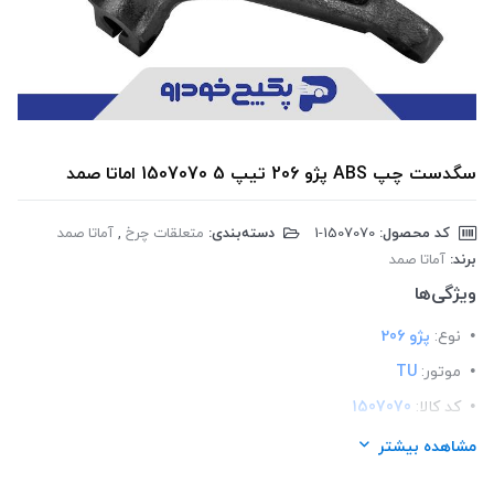
سگدست چپ ABS پژو 206 تیپ 5 1507070 اماتا صمد
کد محصول:
‎1-1507070
دسته‌بندی:
متعلقات چرخ
,
آماتا صمد
برند:
آماتا صمد
ویژگی‌ها
نوع:
پژو 206
موتور:
TU
کد کالا:
1507070
لیست محصولات:
ایرانی
مشاهده بیشتر
برند:
اماتا صمد