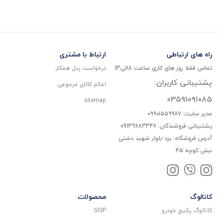
راه های ارتباطی
ارتباط با مشتری
تماس فقط روز های کاری ساعت 8الی13
درخواست پنل همکار
پشتیبانی کاربران:
اعلام کالای مرجوعی
۰۳۵۹۱۰۹۱۰۸۵
sitemap
مدیر سایت: ۰۹۹۰۱۵۵۹۹۸۷
پشتیبانی فروشندگان: 09139683346
آدرس فروشگاه: یزد-بلوار شهید دشتی
نبش کوچه 45
کاتالوگ
محصولات
کاتالوگ پکیج خودرو
GISP