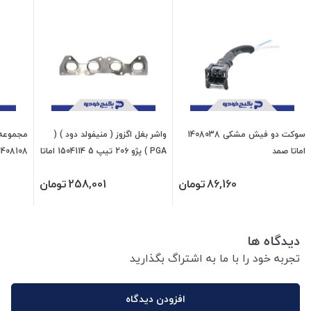
سوکت دو فیش مشکی 1408038
واشر بغل اگزوز ( منیفولد دود ) (
اماتا صمد
PGA ) پژو 206 تیپ 5 1504114 اماتا
1408108 اماتا صم
صمد
86,160
تومان
258,001
تومان
دیدگاه ها
تجربه خود را با ما به اشتراگ بگذارید
افزودن دیدگاه