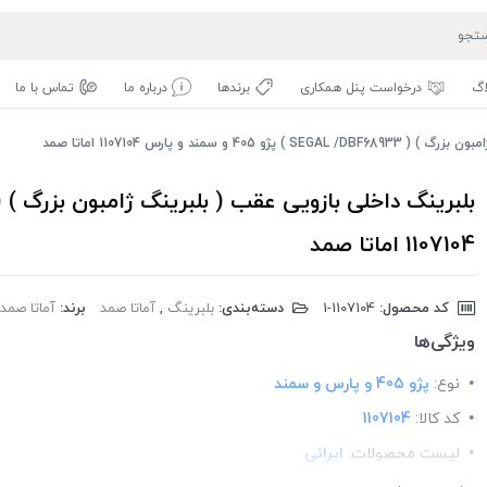
اگ
درخواست پنل همکاری
برندها
درباره ما
تماس با ما
 سمند و پارس 1107104 اماتا صمد
1107104 اماتا صمد
کد محصول:
‎1-1107104
دسته‌بندی:
بلبرینگ
,
آماتا صمد
برند:
آماتا صمد
ویژگی‌ها
نوع:
پژو 405 و پارس و سمند
کد کالا:
1107104
لیست محصولات:
ایرانی