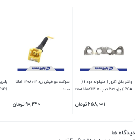
واشر بغل اگزوز ( منیفولد دود ) (
سوکت دو فیش زرد 1308013 اماتا
بلبر
PGA ) پژو 206 تیپ 5 1504114 اماتا
صمد
صمد
اس پ
258,001
تومان
90,240
تومان
دیدگاه ها