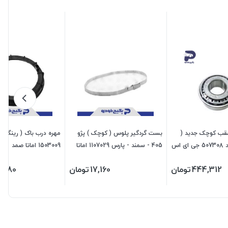
عقب کوچک جدید (
بست گردگیر پلوس ( کوچک ) پژو
10/11949 ) پراید 507308 جی ای اس
405 - سمند - پارس 1107029 اماتا
1503009 اماتا صمد
صمد
444,312
تومان
17,160
تومان
0,480