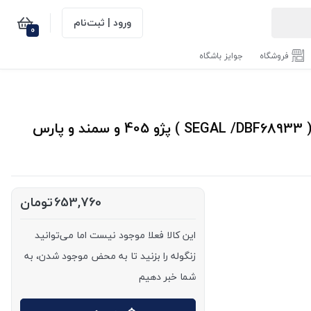
ورود | ثبت‌نام
0
فروشگاه
جوایز باشگاه
بلبرینگ داخلی بازویی عقب ( بلبرینگ ژامبون بزرگ ) ( SEGAL /DBF68933 ) پژو 405 و سمند و پارس
653,760
تومان
این کالا فعلا موجود نیست اما می‌توانید
زنگوله را بزنید تا به محض موجود شدن، به
شما خبر دهیم