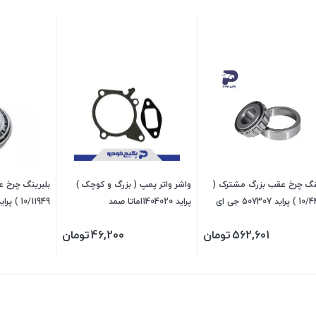
ینگ چرخ عقب بزرگ مشترک (
واشر واتر پمپ ( بزرگ و کوچک )
بلبرینگ چرخ 
10/44649 ) پراید 507307 جی ای
پراید 1404020اماتا صمد
ی
پی
562,601
تومان
46,200
تومان