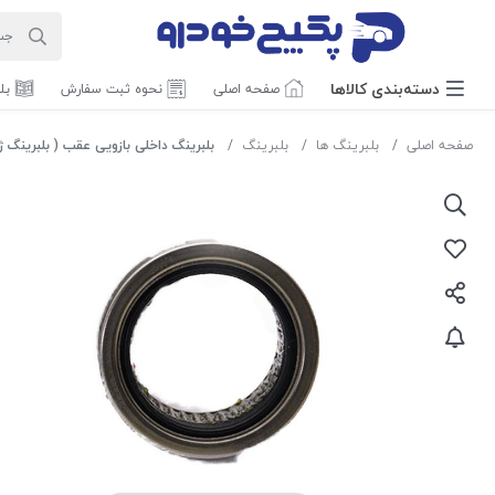
دسته‌بندی‌ کالاها
صفحه اصلی
نحوه ثبت سفارش
بل
صفحه اصلی
بلبرینگ ها
بلبرینگ
بلبرینگ داخلی بازویی عقب ( بلبرینگ ژامبون بزرگ ) ( SEGAL /DBF68933 ) پژو 405 و