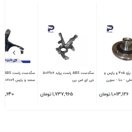
توپی چرخ جلو پژو 405 و پارس و
سگدست ABS راست پراید 507906
لی - دنا - سورن
جی ای اس پی
سمند و پارس 1107009 اماتا صمد
1,013,126
تومان
1,737,965
تومان
020,640