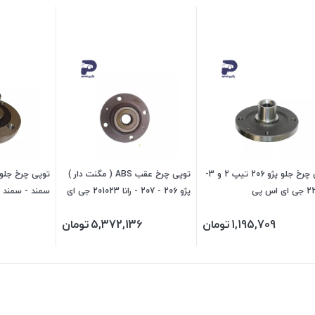
توپی چرخ جلو پژو 206 تیپ 2 و 3-
توپی چرخ عقب ABS ( مگنت دار )
 اس پی
پژو 206 - 207 - رانا 201023 جی ای
سمند - سمند م
اس پی
471021 جی ای اس پی
1,195,709
تومان
5,372,136
تومان