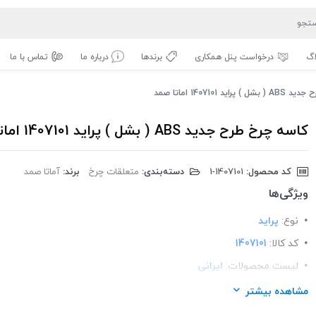
اگ
درخواست پنل همکاری
برندها
درباره ما
تماس با ما
اید 1407101 اماتا صمد
کاسه چرخ طرح جدید ABS ( بشل ) پراید 1407101 اماتا صمد
کد محصول:
‎1-1407101
دسته‌بندی:
متعلقات چرخ
برند:
آماتا صمد
ویژگی‌ها
نوع:
پراید
کد کالا:
1407101
لیست محصولات:
ایرانی
برند:
اماتا صمد
مشاهده بیشتر