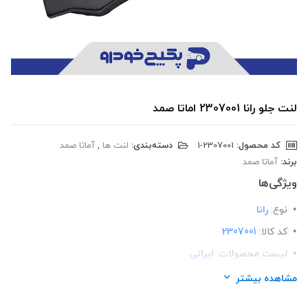
لنت جلو رانا 2307001 اماتا صمد
کد محصول:
‎1-2307001
دسته‌بندی:
لنت ها
,
آماتا صمد
برند:
آماتا صمد
ویژگی‌ها
نوع:
رانا
کد کالا:
2307001
لیست محصولات:
ایرانی
برند:
اماتا صمد
مشاهده بیشتر