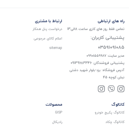
راه های ارتباطی
ارتباط با مشتری
تماس فقط روز های کاری ساعت 8الی13
درخواست پنل همکار
پشتیبانی کاربران:
اعلام کالای مرجوعی
۰۳۵۹۱۰۹۱۰۸۵
sitemap
مدیر سایت: ۰۹۹۰۱۵۵۹۹۸۷
پشتیبانی فروشندگان: 09139683346
آدرس فروشگاه: یزد-بلوار شهید دشتی
نبش کوچه 45
کاتالوگ
محصولات
کاتالوگ پکیج خودرو
GISP
کاتالوگ چکاد
رادیکال