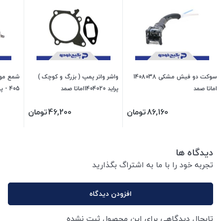
سوکت دو فیش مشکی 1408038
واشر واتر پمپ ( بزرگ و کوچک )
اماتا صمد
پراید 1404020اماتا صمد
405 - پراید 1108121 اماتا صمد
86,160
تومان
46,200
تومان
دیدگاه ها
تجربه خود را با ما به اشتراگ بگذارید
افزودن دیدگاه
تابحال دیدگاهی برای این محصول ثبت نشده