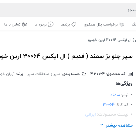
اگ
درخواست پنل همکاری
برندها
درباره ما
تماس با ما
 30064 ارین خودرو
سپر جلو بژ سمند ( قدیم ) ال ایکس 30064 ارین خودرو
کد محصول:
‎4-30064
دسته‌بندی:
سپر و متعلقات سپر
برند:
آریان خود
ویژگی‌ها
نوع:
سمند
کد کالا:
30064
لیست محصولات:
ایرانی
برند:
آریان خودرو
مشاهده بیشتر