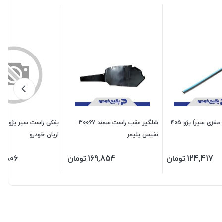
زه سپر عقب ( مغزی سپر) پژو 405
شلگیر عقب راست سمند 30067
نفیس پلیمر
اریان خودرو
124,417
تومان
169,854
تومان
2,806