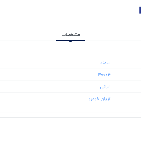
مشخصات
‎30064