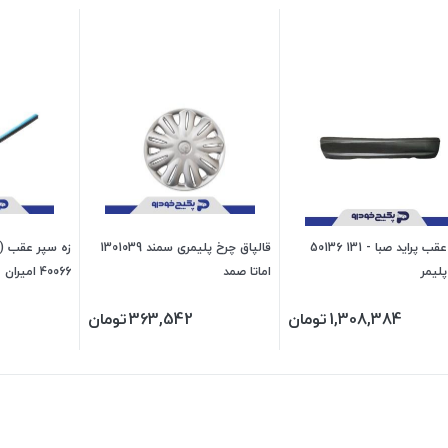
سپر عقب پراید صبا - 131 50136
قالپاق چرخ پلیمری سمند 1301039
پلیمر
اماتا صمد
40066 امیران
1,308,384
تومان
363,542
تومان