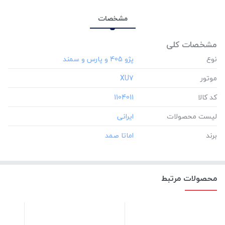
مشخصات
مشخصات کلی
نوع
موتور
‎XU7
کد کالا
‎1104011
لیست محصولات
برند
محصولات مرتبط