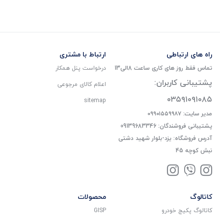
راه های ارتباطی
ارتباط با مشتری
تماس فقط روز های کاری ساعت 8الی13
درخواست پنل همکار
پشتیبانی کاربران:
اعلام کالای مرجوعی
۰۳۵۹۱۰۹۱۰۸۵
sitemap
مدیر سایت: ۰۹۹۰۱۵۵۹۹۸۷
پشتیبانی فروشندگان: 09139683346
آدرس فروشگاه: یزد-بلوار شهید دشتی
نبش کوچه 45
کاتالوگ
محصولات
کاتالوگ پکیج خودرو
GISP