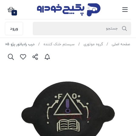
0
ورود
صفحه اصلی
گروه موتوری
سیستم خنک کننده
درب رادیاتور پژو 405 - سمند - پارس 1104011 اماتا صمد