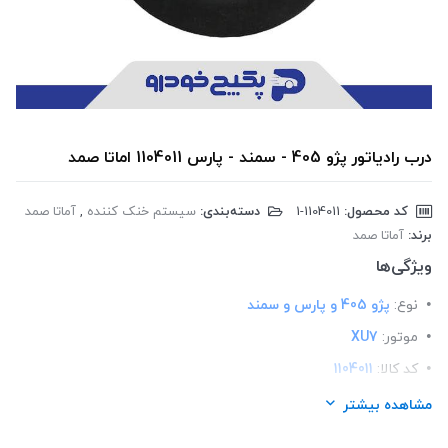
درب رادیاتور پژو 405 - سمند - پارس 1104011 اماتا صمد
کد محصول:
‎1-1104011
دسته‌بندی:
سیستم خنک کننده
,
آماتا صمد
برند:
آماتا صمد
ویژگی‌ها
نوع:
پژو 405 و پارس و سمند
موتور:
XU7
کد کالا:
1104011
لیست محصولات:
ایرانی
مشاهده بیشتر
برند:
اماتا صمد