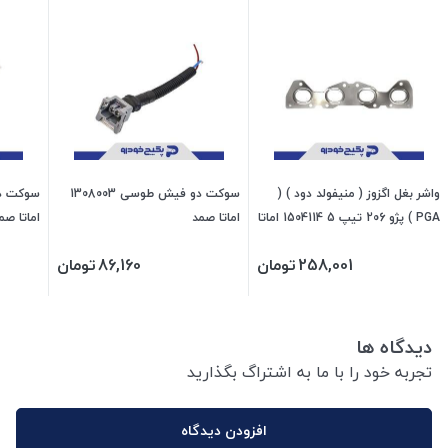
واشر بغل اگزوز ( منیفولد دود ) (
سوکت دو فیش طوسی 1308003
PGA ) پژو 206 تیپ 5 1504114 اماتا
اماتا صمد
اماتا صم
صمد
258,001
تومان
86,160
تومان
دیدگاه ها
تجربه خود را با ما به اشتراگ بگذارید
افزودن دیدگاه