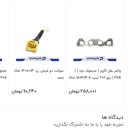
واشر بغل اگزوز ( منیفولد دود ) (
سوکت دو فیش زرد 1308013 اماتا
PGA ) پژو 206 تیپ 5 1504114 اماتا
صمد
405 - پراید 1108121 اماتا صمد
صمد
258,001
تومان
90,240
تومان
دیدگاه ها
تجربه خود را با ما به اشتراگ بگذارید