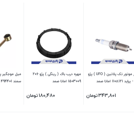
شمع موتور تک پلاتین ( UFO ) پژو
مهره درب باک ( رینگی ) پژو 206
1503009 اماتا صمد
سمند 494401 جی ای اس پی
343,801
تومان
180,480
تومان