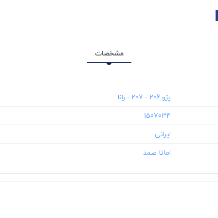
مشخصات
‎1507034