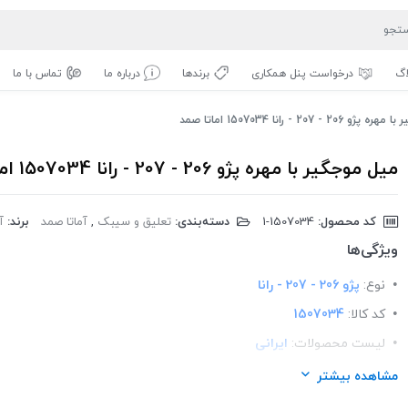
اگ
درخواست پنل همکاری
برندها
درباره ما
تماس با ما
2 - 207 - رانا 1507034 اماتا صمد
میل موجگیر با مهره پژو 206 - 207 - رانا 1507034 اماتا صمد
کد محصول:
‎1-1507034
دسته‌بندی:
تعلیق و سیبک
,
آماتا صمد
برند:
آ
ویژگی‌ها
نوع:
پژو 206 - 207 - رانا
کد کالا:
1507034
لیست محصولات:
ایرانی
برند:
اماتا صمد
مشاهده بیشتر