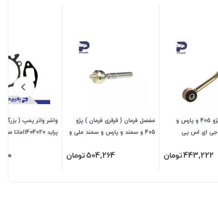
میل موجگیر پژو 405 و پارس و
مفصل فرمان ( قرقری فرمان ) پژو
واشر واتر پمپ ( بزرگ و
405 و سمند و پارس و سمند ملی و
پراید 1404020اماتا صمد
دنا و سورن 473401 جی ای اس پی
443,222
تومان
504,264
تومان
,200