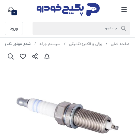
0
ورود
صفحه اصلی
برقی و الکترومکانیکی
سیستم جرقه
شمع موتور تک پلاتین ( UFO ) پژو 405 - پراید 08121