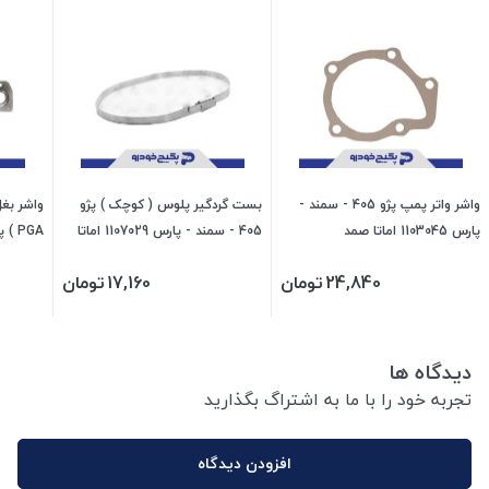
واشر واتر پمپ پژو 405 - سمند -
بست گردگیر پلوس ( کوچک ) پژو
واشر بغل
پارس 1103045 اماتا صمد
405 - سمند - پارس 1107029 اماتا
صمد
صمد
24,840
تومان
17,160
تومان
دیدگاه ها
تجربه خود را با ما به اشتراگ بگذارید
افزودن دیدگاه