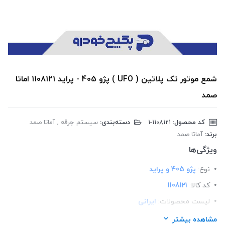
شمع موتور تک پلاتین ( UFO ) پژو 405 - پراید 1108121 اماتا
صمد
کد محصول:
‎1-1108121
دسته‌بندی:
سیستم جرقه
,
آماتا صمد
برند:
آماتا صمد
ویژگی‌ها
نوع:
پژو 405 و پراید
کد کالا:
1108121
لیست محصولات:
ایرانی
برند:
اماتا صمد
مشاهده بیشتر