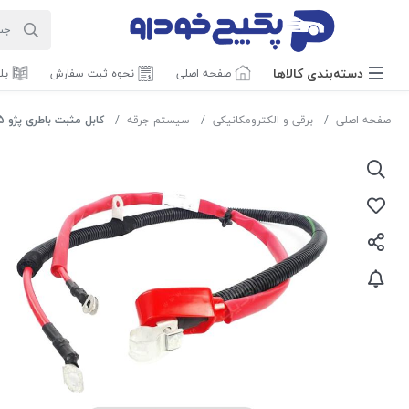
دسته‌بندی‌ کالاها
صفحه اصلی
نحوه ثبت سفارش
بل
صفحه اصلی
برقی و الکترومکانیکی
سیستم جرقه
کابل مثبت باطری پژو 405 سمند پارس 1108065 اماتا صمد