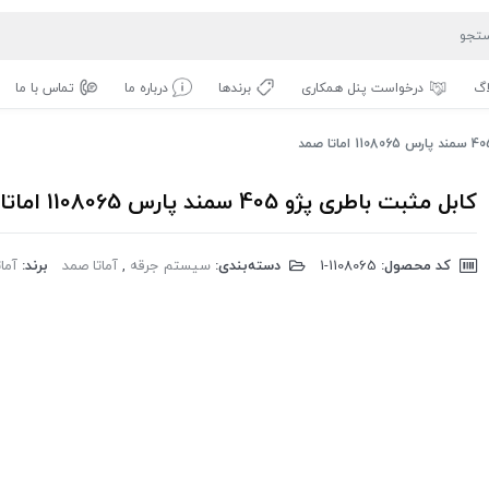
اگ
درخواست پنل همکاری
برندها
درباره ما
تماس با ما
کابل مثبت باطری پژو 405 سمند پارس 1108065 اماتا صمد
کد محصول:
‎1-1108065
دسته‌بندی:
سیستم جرقه
,
آماتا صمد
برند:
آما