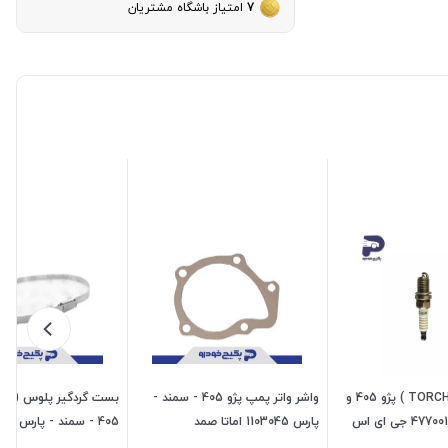
7
امتیاز باشگاه مشتریان
شمع موتور ( TORCH ) پژو 405 و
واشر واتر پمپ پژو 405 - سمند -
بست گردگیر پلوس ( کو
سمند و پارس 477001 جی ای اس
پارس 1103045 اماتا صمد
صمد