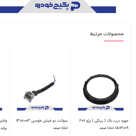
محصولات مرتبط
مهره درب باک ( رینگی ) پژو 206
سوکت دو فیش طوسی 1308003
واشر 
1503009 اماتا صمد
اماتا صمد
پراید 1404020اماتا ص