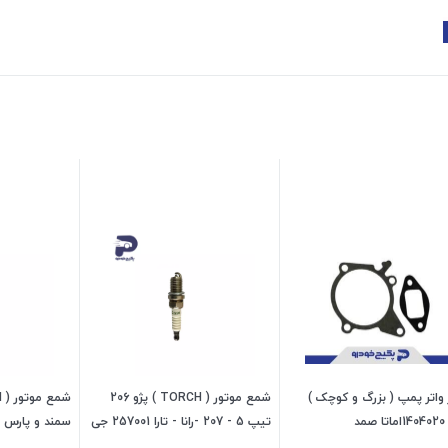
واتر پمپ ( بزرگ و کوچک )
شمع موتور ( TORCH ) پژو 206
مد
تیپ 5 - 207 -رانا - تارا 257001 جی
ای اس پی
پی