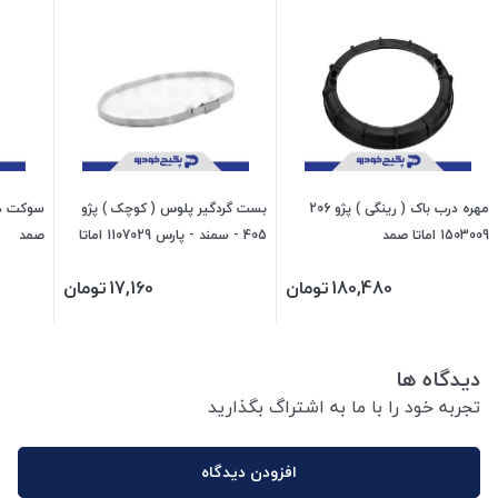
مهره درب باک ( رینگی ) پژو 206
بست گردگیر پلوس ( کوچک ) پژو
1503009 اماتا صمد
405 - سمند - پارس 1107029 اماتا
صمد
صمد
180,480
تومان
17,160
تومان
دیدگاه ها
تجربه خود را با ما به اشتراگ بگذارید
افزودن دیدگاه