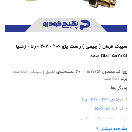
سیبک فرمان ( چپقی ) راست پژو 206 - 207 - رانا - زانتیا
1507051 اماتا صمد
کد محصول:
‎1-1507051
دسته‌بندی:
تعلیق و سیبک
,
آماتا صمد
برند:
آماتا صمد
ویژگی‌ها
نوع:
پژو 206 - 207 - رانا
کد کالا:
1507051
لیست محصولات:
ایرانی
برند:
اماتا صمد
مشاهده بیشتر