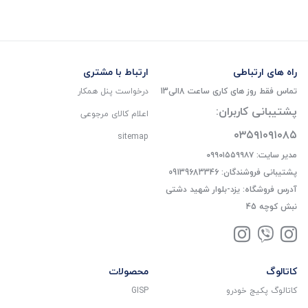
راه های ارتباطی
ارتباط با مشتری
تماس فقط روز های کاری ساعت 8الی13
درخواست پنل همکار
پشتیبانی کاربران:
اعلام کالای مرجوعی
۰۳۵۹۱۰۹۱۰۸۵
sitemap
مدیر سایت: ۰۹۹۰۱۵۵۹۹۸۷
پشتیبانی فروشندگان: 09139683346
آدرس فروشگاه: یزد-بلوار شهید دشتی
نبش کوچه 45
کاتالوگ
محصولات
کاتالوگ پکیج خودرو
GISP