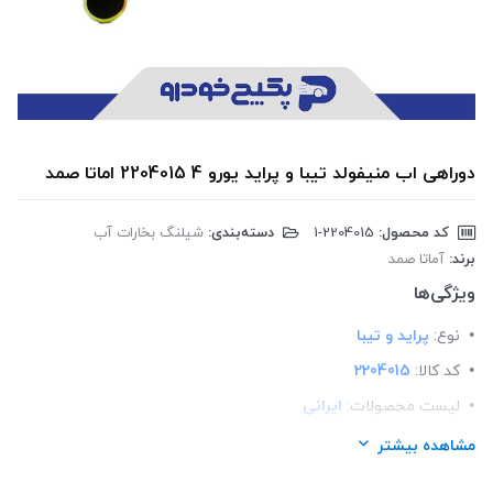
دوراهی اب منیفولد تیبا و پراید یورو 4 2204015 اماتا صمد
کد محصول:
‎1-2204015
دسته‌بندی:
شیلنگ بخارات آب
برند:
آماتا صمد
ویژگی‌ها
نوع:
پراید و تیبا
کد کالا:
2204015
لیست محصولات:
ایرانی
برند:
اماتا صمد
مشاهده بیشتر