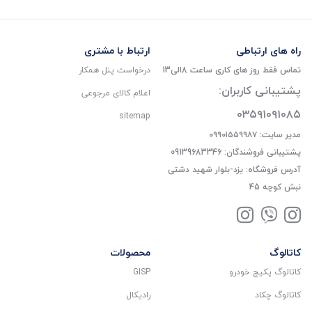
راه های ارتباطی
ارتباط با مشتری
تماس فقط روز های کاری ساعت 8الی13
درخواست پنل همکار
پشتیبانی کاربران:
اعلام کالای مرجوعی
۰۳۵۹۱۰۹۱۰۸۵
sitemap
مدیر سایت: ۰۹۹۰۱۵۵۹۹۸۷
پشتیبانی فروشندگان: 09139683346
آدرس فروشگاه: یزد-بلوار شهید دشتی
نبش کوچه 45
کاتالوگ
محصولات
کاتالوگ پکیج خودرو
GISP
کاتالوگ چکاد
رادیکال