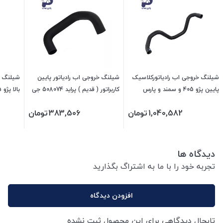
شیلنگ خروجی اب رادیاتورکلاسیک
شیلنگ خروجی اب رادیاتور پایین
شیلنگ و
پایین پژو 405 و سمند و پارس
کاربراتور ( قدیم ) پراید 508074 جی
478097 جی ای اس پی
ای اس پی
جی ای 
1,040,582
تومان
383,506
تومان
دیدگاه ها
تجربه خود را با ما به اشتراگ بگذارید
افزودن دیدگاه
تابحال دیدگاهی برای این محصول ثبت نشده