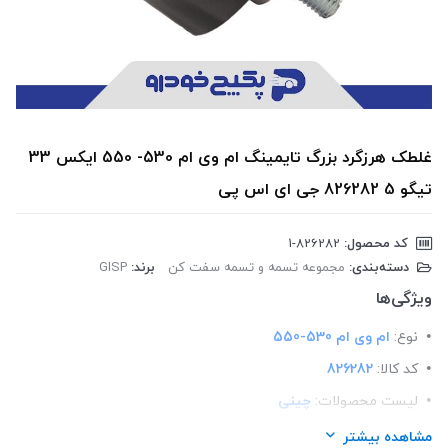
غلطک هرزگرد بزرگ تایمینگ ام وی ام 530- 550 ایکس 33
تیگو 5 826282 جی ای اس پی
کد محصول:
‎1-826282
دسته‌بندی:
مجموعه تسمه و تسمه سفت کن
برند:
GISP
ویژگی‌ها
نوع:
ام وی ام 530-550
کد کالا:
826282
لیست محصولات:
چینی
برند:
GISP
مشاهده بیشتر