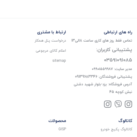
راه های ارتباطی
ارتباط با مشتری
تماس فقط روز های کاری ساعت 8الی13
درخواست پنل همکار
پشتیبانی کاربران:
اعلام کالای مرجوعی
۰۳۵۹۱۰۹۱۰۸۵
sitemap
مدیر سایت: ۰۹۹۰۱۵۵۹۹۸۷
پشتیبانی فروشندگان: 09139683346
آدرس فروشگاه: یزد-بلوار شهید دشتی
نبش کوچه 45
کاتالوگ
محصولات
کاتالوگ پکیج خودرو
GISP