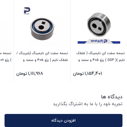
تسمه سفت کن تایمینگ ( غلطک
تسمه سفت کن تایمینگ (بلبرینگ /
تسمه سفت
تایم )( GSP ) پژو 405 و سمند و
غلطک تایم ) پژو 405 و سمند و
پارس 1104001 اماتا صمد
پارس 476226 جی ای اس پی
اس پی
1,154,401
تومان
1,111,968
تومان
دیدگاه ها
تجربه خود را با ما به اشتراگ بگذارید
افزودن دیدگاه