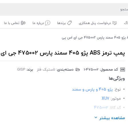
اگ
درخواست پنل همکاری
برندها
درباره ما
تماس با ما
پمپ ترمز ABS پژو 405 سمند پارس 475002 جی ای اس پی
کد محصول:
‎1-475002
دسته‌بندی:
لاستیک فلز
برند:
GISP
ویژگی‌ها
نوع:
پژو 405 و پارس و سمند
موتور:
XU7
کد کالا:
475002
لیست محصولات:
ایرانی
مشاهده بیشتر
برند:
GISP