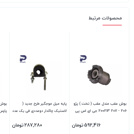
محصولات مرتبط
بوش عقب مندل عقب ( تخت ) پژو
پایه میل موجگیر طرح جدید (
206 - 207 200213 جی ای اس پی
لاستیک چاکدار دوعددی فی یک عدد
پارس 
) پژو 405 و سمند 474412 جی ای
470205 جی ا
592,416
تومان
287,280
تومان
اس پی