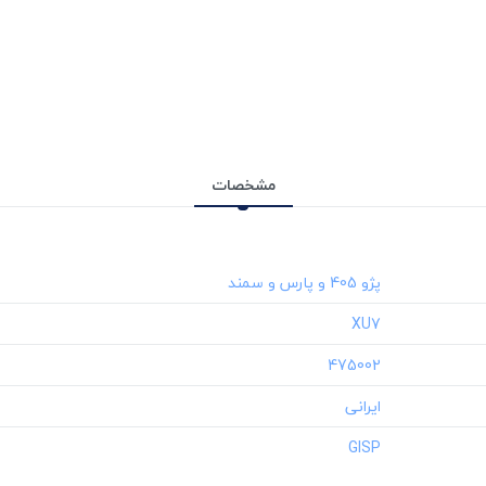
مشخصات
‎XU7
‎475002
‎GISP