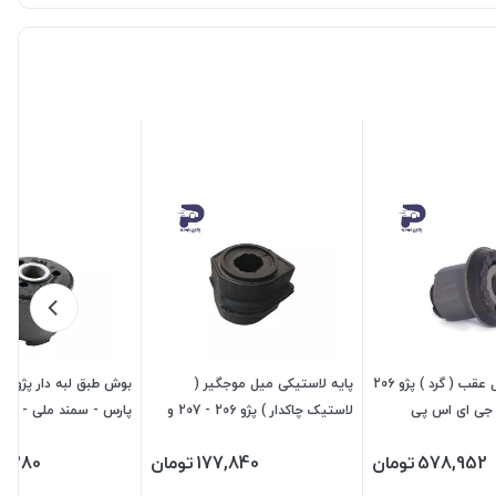
بوش جلو مندل عقب ( گرد ) پژو 206
پایه لاستیکی میل موجگیر (
لاستیک چاکدار ) پژو 206 - 207 و
پارس - سمند ملی - دنا
رانا - 204411 جی ای اس پی
470204 جی ای اس پی
578,952
تومان
177,840
تومان
7,280