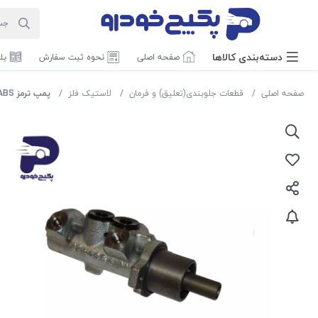
دسته‌بندی‌ کالاها
صفحه اصلی
نحوه ثبت سفارش
بل
صفحه اصلی
قطعات جلوبندی(تعلیق) و فرمان
لاستیک فلز
پمپ ترمز ABS پژو 405 سمند پارس 475002 جی ای اس پی