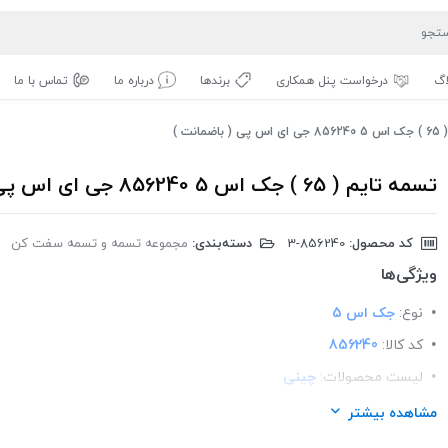
اگ
درخواست پنل همکاری
برندها
درباره ما
تماس با ما
مانت )
تسمه تایم ( 65 ) جک اس 5 856240 جی ای اس پی ( باضمانت )
کد محصول:
‎3-856240
دسته‌بندی:
مجموعه تسمه و تسمه سفت کن
ویژگی‌ها
نوع:
جک اس 5
کد کالا:
856240
لیست محصولات:
چینی
برند:
GISP
مشاهده بیشتر