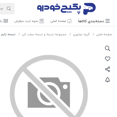
دسته‌بندی‌ کالاها
صفحه اصلی
نحوه ثبت سفارش
بل
صفحه اصلی
گروه موتوری
مجموعه تسمه و تسمه سفت کن
تسمه تایم ( 65 ) جک اس 5 856240 جی ای اس پی ( باض