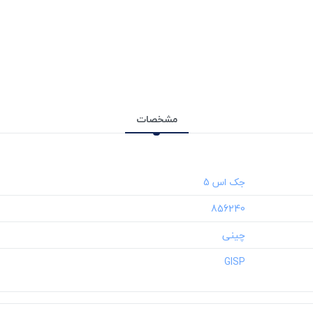
مشخصات
‎856240
‎GISP