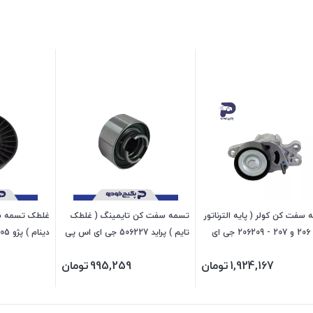
سفت کن کولر ( پایه الترناتور
تسمه سفت کن تایمینگ ( غلطک
غلطک تسمه سف
) پژو 206 و 207 - 206209 جی ای
تایم ) پراید 506227 جی ای اس پی
ی
476205 جی ای اس پی
1,924,167
تومان
995,259
تومان