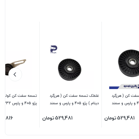
ت کن ( هرزگرد
غلطک تسمه سفت کن ( هرزگرد
دینام ) پژو 405 و پارس و سمند
دینام ) پژو 405 و پارس و سمند
476205 جی ای اس پی
اس پی (جایگزین کد 466233)
529,481
تومان
529,481
تومان
74,816