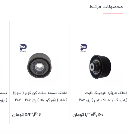
محصولات مرتبط
غلطک هرزگرد تایمینگ ثابت
غلطک تسمه سفت کن کولر ( سوراخ
تسمه 
(بلبرینگ / غلطک تایم ) پژو 206
گشاد ) (هرزگرد بالا ) پژو 206 - 207 -
تیپ 5 -207 - رانا - پژو 405 -
رانا 206225 جی ای اس پی
اس پ
1,304,160
تومان
592,416
تومان
256206 جی ای اس پی