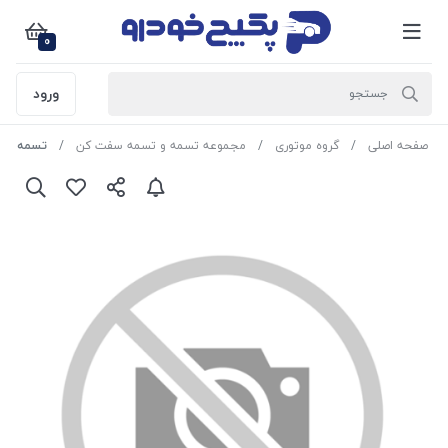
0
ورود
صفحه اصلی
گروه موتوری
مجموعه تسمه و تسمه سفت کن
تسمه تایم ( 154 ) جک جی 5 856242 جی ای ا