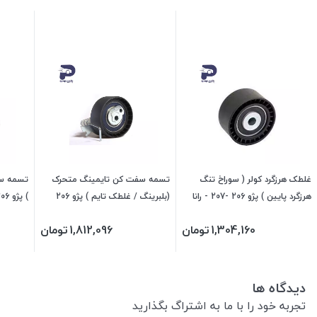
غلطک هرزگرد کولر ( سوراخ تنگ
تسمه سفت کن تایمینگ متحرک
تسمه سفت
هرزگرد پایین ) پژو 206 -207 - رانا
(بلبرینگ / غلطک تایم ) پژو 206
206207 جی ای اس پی
تیپ 5 - رانا - 207 - 256210 جی ای
اس پی
1,304,160
تومان
1,812,096
تومان
اس پی
دیدگاه ها
تجربه خود را با ما به اشتراگ بگذارید