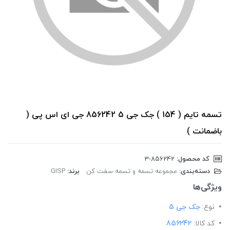
تسمه تایم ( 154 ) جک جی 5 856242 جی ای اس پی (
باضمانت )
کد محصول:
‎3-856242
دسته‌بندی:
مجموعه تسمه و تسمه سفت کن
برند:
GISP
ویژگی‌ها
نوع:
جک جی 5
کد کالا:
856242