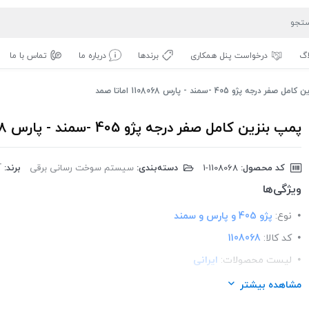
اگ
درخواست پنل همکاری
برندها
درباره ما
تماس با ما
ر درجه پژو 405 -سمند - پارس 1108068 اماتا صمد
پمپ بنزین کامل صفر درجه پژو 405 -سمند - پارس 1108068 اماتا صمد
کد محصول:
‎1-1108068
دسته‌بندی:
سیستم سوخت رسانی برقی
برند:
آ
ویژگی‌ها
نوع:
پژو 405 و پارس و سمند
کد کالا:
1108068
لیست محصولات:
ایرانی
برند:
اماتا صمد
مشاهده بیشتر