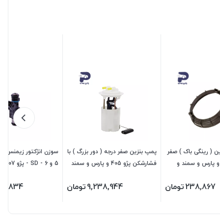
ن ( رینگی باک ) صفر
پمپ بنزین صفر درجه ( دور بزرگ ) با
رجه پژو 405 و پارس و سمند و
فشارشکن پژو 405 و پارس و سمند
سمند ملی و دنا و سورن408460 جی
و سمند ملی و دنا و سورن 408430
256622 جی ای اس پی
238,867
تومان
9,238,944
تومان
663,834
جی ای اس پی