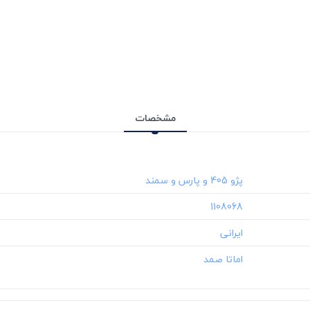
مشخصات
‎1108068