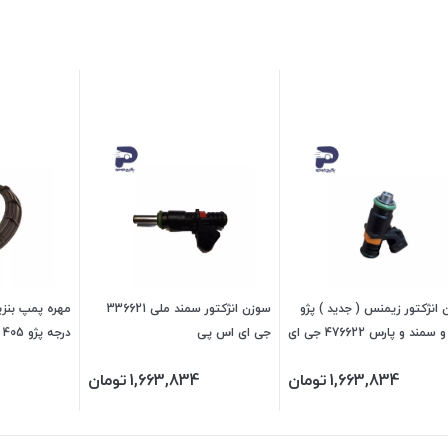
انژکتور زیمنس ( جدید ) پژو
سوزن انژکتور سمند ملی 336621
مهره پمپ بنزی
405 و سمند و پارس 476622 جی ای
جی ای اس پی
د
ی
1,663,834
تومان
1,663,834
تومان
ای اس پی