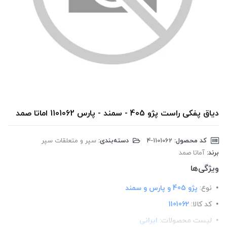
دیاق پفکی راست پژو 405 - سمند - پارس 1101062 اماتا صمد
کد محصول:
‎4-1101062
دسته‌بندی:
سپر و متعلقات سپر
برند:
آماتا صمد
ویژگی‌ها
نوع:
پژو 405 و پارس و سمند
کد کالا:
1101062
لیست محصولات:
ایرانی