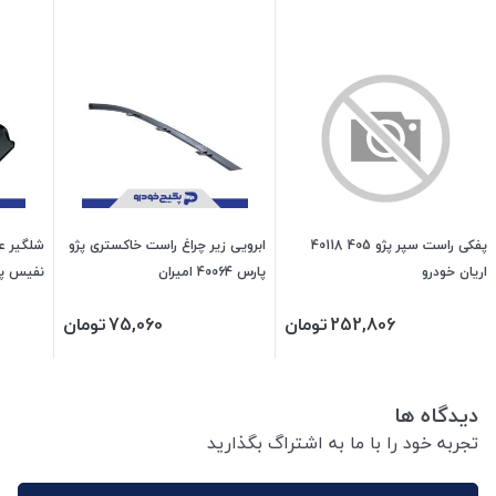
پفکی راست سپر پژو 405 40118
ابرویی زیر چراغ راست خاکستری پژو
اریان خودرو
پارس 40064 امیران
نفیس پل
252,806
تومان
75,060
تومان
دیدگاه ها
تجربه خود را با ما به اشتراگ بگذارید