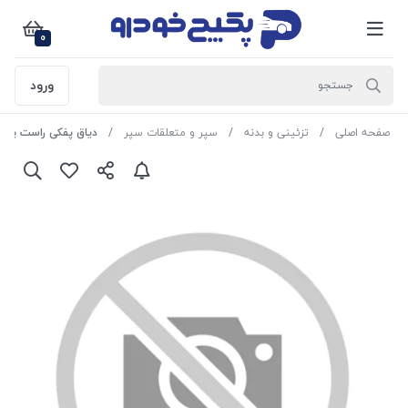
0
ورود
صفحه اصلی
تزئینی و بدنه
سپر و متعلقات سپر
دیاق پفکی راست پژو 405 - سمند - پارس 1101062 اماتا صمد