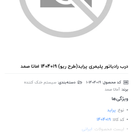
درب رادیاتور پلیمری پراید(طرح ریو) 1404019 اماتا صمد
کد محصول:
‎1-1404019
دسته‌بندی:
سیستم خنک کننده
برند:
آماتا صمد
ویژگی‌ها
نوع:
پراید
کد کالا:
1404019
لیست محصولات:
ایرانی