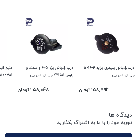
درب رادیاتور پلیمری پراید 501604
درب رادیاتور پژو 405 و سمند و
منبع انب
جی ای اس پی
پارس 471601 جی ای اس پی
508301 جی ای اس پی
158,593
تومان
258,048
تومان
دیدگاه ها
تجربه خود را با ما به اشتراگ بگذارید