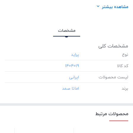
برند:
اماتا صمد
مشاهده بیشتر
مشخصات
مشخصات کلی
نوع
کد کالا
‎1404019
لیست محصولات
برند
محصولات مرتبط