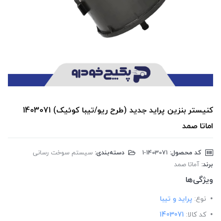
کنیستر بنزین پراید جدید (طرح ریو/تیبا کوئیک) 1403071
اماتا صمد
کد محصول:
‎1-1403071
دسته‌بندی:
سیستم سوخت رسانی
برند:
آماتا صمد
ویژگی‌ها
نوع:
پراید و تیبا
کد کالا:
1403071