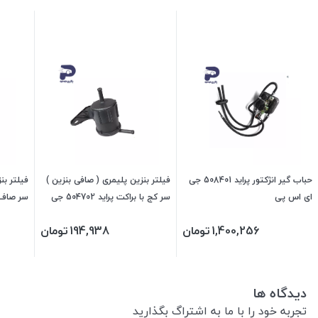
حباب گیر انژکتور پراید 508401 جی
فیلتر بنزین پلیمری ( صافی بنزین )
فیلتر بن
ای اس پی
سر کج با براکت پراید 504702 جی
ای اس پی
ای اس پ
1,400,256
تومان
194,938
تومان
دیدگاه ها
تجربه خود را با ما به اشتراگ بگذارید