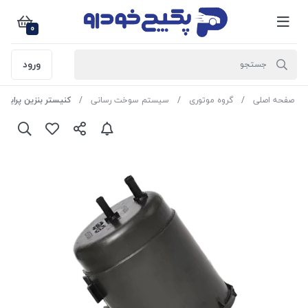
0
ورود
صفحه اصلی
گروه موتوری
سیستم سوخت رسانی
کنیستر بنزین پراید جدید (طر