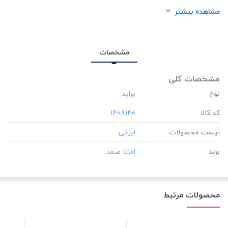
برند:
اماتا صمد
مشاهده بیشتر
مشخصات
مشخصات کلی
نوع
کد کالا
‎1408140
لیست محصولات
برند
محصولات مرتبط