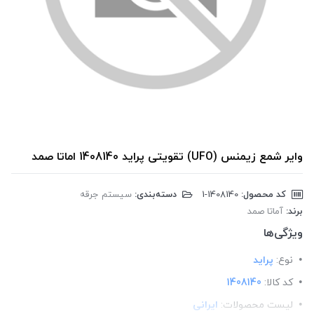
وایر شمع زیمنس (UFO) تقویتی پراید 1408140 اماتا صمد
کد محصول:
‎1-1408140
دسته‌بندی:
سیستم جرقه
برند:
آماتا صمد
ویژگی‌ها
نوع:
پراید
کد کالا:
1408140
لیست محصولات:
ایرانی