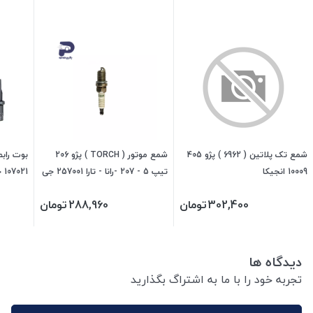
شمع تک پلاتین ( 6962 ) پژو 405
شمع موتور ( TORCH ) پژو 206
بوت رابط
10009 انجیکا
تیپ 5 - 207 -رانا - تارا 257001 جی
107021 جی ای اس پی
ای اس پی
302,400
تومان
288,960
تومان
دیدگاه ها
تجربه خود را با ما به اشتراگ بگذارید