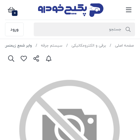
0
ورود
صفحه اصلی
برقی و الکترومکانیکی
سیستم جرقه
وایر شمع زیمنس (UFO) تقویتی پراید 1408140 اماتا صمد