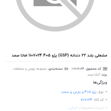
مشعلی بلند 22 دندانه (GSP) پژو 405 1107024 اماتا صمد
کد محصول:
‎1-1107024
دسته‌بندی:
مجموعه پلوس و متعلقات
برند:
آماتا صمد
ویژگی‌ها
نوع:
پژو 405 و پارس و سمند
کد کالا:
1107024
لیست محصولات:
ایرانی