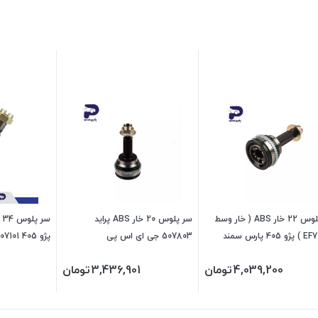
سر پلوس 22 خار ABS ( خار وسط
سر پلوس 20 خار ABS پراید
طرح EF7 ) پژو 405 پارس سمند
507803 جی ای اس پی
پژو 405 1107101 اماتا صمد
ای اس پی
4,039,200
تومان
3,436,901
تومان