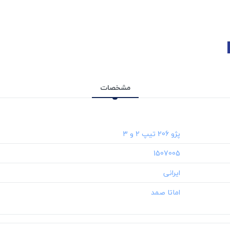
مشخصات
‎1507005