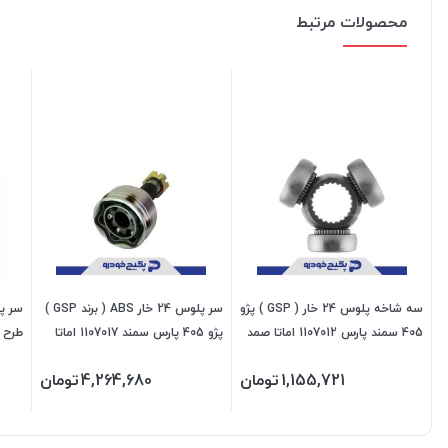
محصولات مرتبط
سه شاخه پلوس 24 خار ( GSP ) پژو
سر پلوس 24 خار ABS ( برند GSP )
405 سمند پارس 1107012 اماتا صمد
پژو 405 پارس سمند 1107017 اماتا
صمد
477804 جی 
1,155,721
تومان
4,264,680
تومان