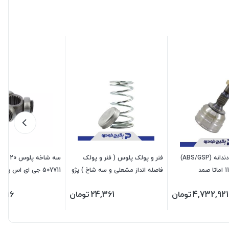
سر پلوس 34 دندانه (ABS/GSP)
فنر و پولک پلوس ( فنر و پولک
سه شاخه پلو
فاصله انداز مشعلی و سه شاخ ) پژو
507711 جی ای اس پی
405 - سمند - پارس 1107138 اماتا
4,732,921
تومان
24,361
تومان
,016
صمد