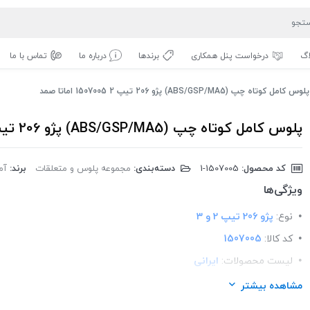
اگ
درخواست پنل همکاری
برندها
درباره ما
تماس با ما
پلوس کامل کوتاه چپ (ABS/GSP/MA5) پژو 206 تیپ 2 1507005 اماتا صمد
پلوس کامل کوتاه چپ (ABS/GSP/MA5) پژو 206 تیپ 2 1507005 اماتا صمد
کد محصول:
‎1-1507005
دسته‌بندی:
مجموعه پلوس و متعلقات
برند:
آم
ویژگی‌ها
نوع:
پژو 206 تیپ 2 و 3
کد کالا:
1507005
لیست محصولات:
ایرانی
برند:
اماتا صمد
مشاهده بیشتر