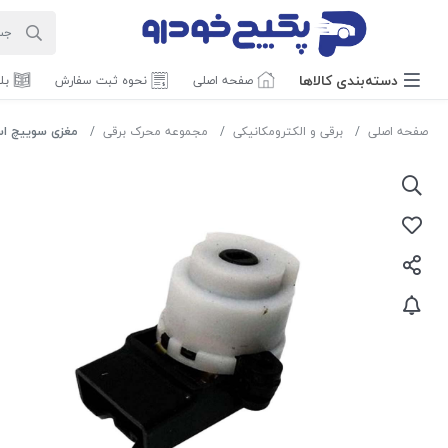
دسته‌بندی‌ کالاها
صفحه اصلی
نحوه ثبت سفارش
بل
صفحه اصلی
برقی و الکترومکانیکی
مجموعه محرک برقی
مغزی سوییچ استارت یورو 4 پرا