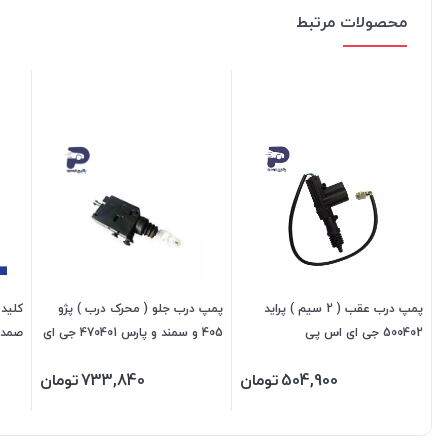
محصولات مرتبط
پمپ درب عقب ( 2 سیم ) پراید
پمپ درب جلو ( محرک درب ) پژو
500402 جی ای اس پی
405 و سمند و پارس 470401 جی ای
صمد
اس پی
504,900
تومان
733,840
تومان