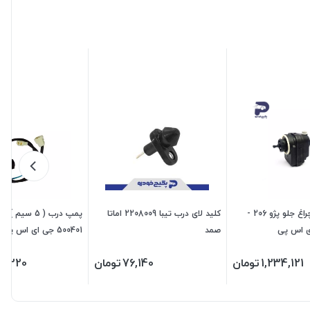
موتور تنظیم چراغ جلو پژو 206 -
کلید لای درب تیبا 2208009 اماتا
پمپ درب ( 5 سیم )
صمد
500401 جی ای اس پی
1,234,121
تومان
76,140
تومان
7,220