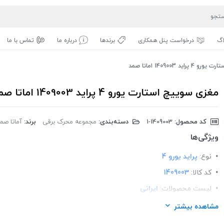
اگ
درخواست پنل همکاری
برندها
درباره ما
تماس با ما
ید 1409003 اماتا صمد
مغزی سوییچ استارت یورو 4 پراید 1409003 اماتا صمد
کد محصول:
‎1-1409003
دسته‌بندی:
مجموعه محرک برقی
برند:
آماتا صم
ویژگی‌ها
نوع:
پراید یورو 4
کد کالا:
1409003
لیست محصولات:
ایرانی
برند:
اماتا صمد
مشاهده بیشتر