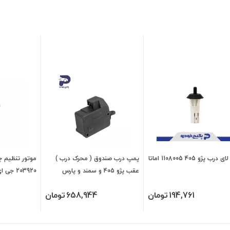
کلید لای درب پژو 405 1108005 اماتا
پمپ درب صندوق ( محرک درب )
عقب پژو 405 و سمند و پارس
203920 جی ای اس پی
470406 جی ای اس پی
194,761
تومان
658,944
تومان