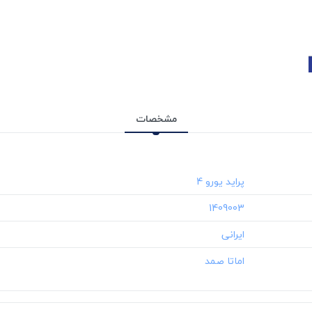
مشخصات
‎1409003