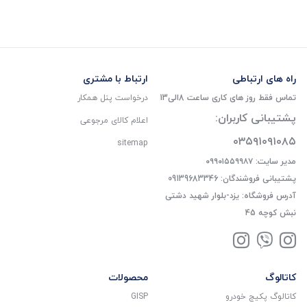
راه های ارتباطی
ارتباط با مشتری
تماس فقط روز های کاری ساعت 8الی13
درخواست پنل همکار
پشتیبانی کاربران:
اعلام کالای مرجوعی
۰۳۵۹۱۰۹۱۰۸۵
sitemap
مدیر سایت: ۰۹۹۰۱۵۵۹۹۸۷
پشتیبانی فروشندگان: 09139683346
آدرس فروشگاه: یزد-بلوار شهید دشتی
نبش کوچه 45
کاتالوگ
محصولات
کاتالوگ پکیج خودرو
GISP