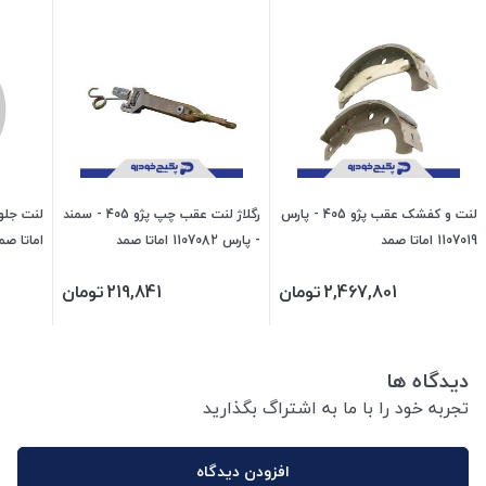
لنت و کفشک عقب پژو 405 - پارس
رگلاژ لنت عقب چپ پژو 405 - سمند
1107019 اماتا صمد
- پارس 1107082 اماتا صمد
اماتا صم
2,467,801
تومان
219,841
تومان
دیدگاه ها
تجربه خود را با ما به اشتراگ بگذارید
افزودن دیدگاه