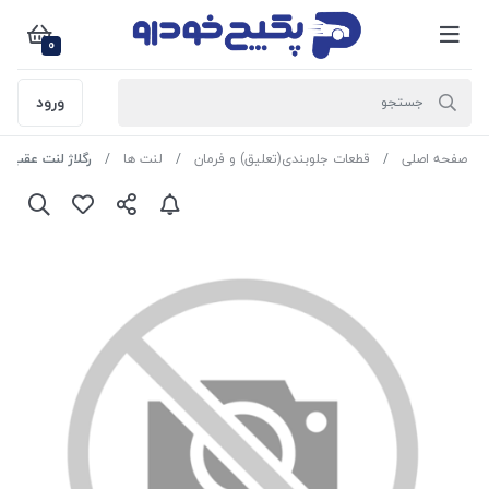
0
ورود
صفحه اصلی
قطعات جلوبندی(تعلیق) و فرمان
لنت ها
رگلاژ لنت عقب چپ پراید 7074