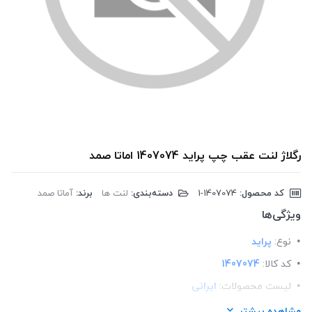
رگلاژ لنت عقب چپ پراید 1407074 اماتا صمد
کد محصول:
‎1-1407074
دسته‌بندی:
لنت ها
برند:
آماتا صمد
ویژگی‌ها
نوع:
پراید
کد کالا:
1407074
لیست محصولات:
ایرانی
برند:
اماتا صمد
مشاهده بیشتر