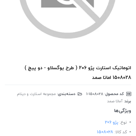
اتوماتیک استارت پژو 206 ( طرح یوگسلاو - دو پیچ )
1508028 اماتا صمد
کد محصول:
‎1-1508028
دسته‌بندی:
مجموعه استارت و دینام
برند:
آماتا صمد
ویژگی‌ها
نوع:
پژو 206
کد کالا:
1508028