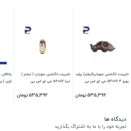
تایپیت انگشتی سوپاپ(لیفتر) پراید
تایپیت انگشتی سوپاپ ( لیفتر )
یاتاقان 
یورو 4 530112 جی ای اس پی
تیبا 520112 جی ای اس پی
ژاپن ) پراید 507606 جی
535,392
تومان
535,392
تومان
دیدگاه ها
تجربه خود را با ما به اشتراگ بگذارید