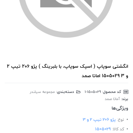
انگشتی سوپاپ ( اسپک سوپاپ، با بلبرینگ ) پژو 206 تیپ 2
و 3 1505029 اماتا صمد
کد محصول:
‎1-1505029
دسته‌بندی:
مجموعه سیلندر
برند:
آماتا صمد
ویژگی‌ها
نوع:
پژو 206 تیپ 2 و 3
کد کالا:
1505029