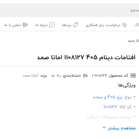
اگ
درخواست پنل همکاری
برندها
درباره ما
تماس با ما
افتامات دینام 405 1108127 اماتا صمد
کد محصول:
‎1-1108127
دسته‌بندی:
رله ها
برند:
آماتا صمد
ویژگی‌ها
نوع:
پژو 405 و سمند
کد کالا:
1108127
لیست محصولات:
ایرانی
برند:
اماتا صمد
مشاهده بیشتر