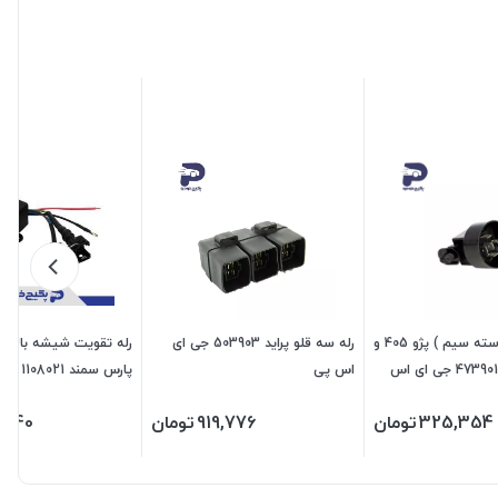
رله فن گرد ( دسته سیم ) پژو 405 و
رله سه قلو پراید 503903 جی ای
سمند و پارس 473901 جی ای اس
اس پی
پارس سمند 1108021 اماتا صمد
325,354
تومان
919,776
تومان
,640