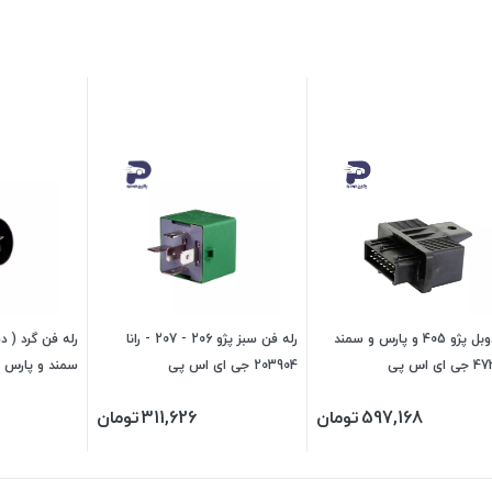
رله دوبل پژو 405 و پارس و سمند
رله فن سبز پژو 206 - 207 - رانا
ی اس پی
203904 جی ای اس پی
پی
597,168
تومان
311,626
تومان