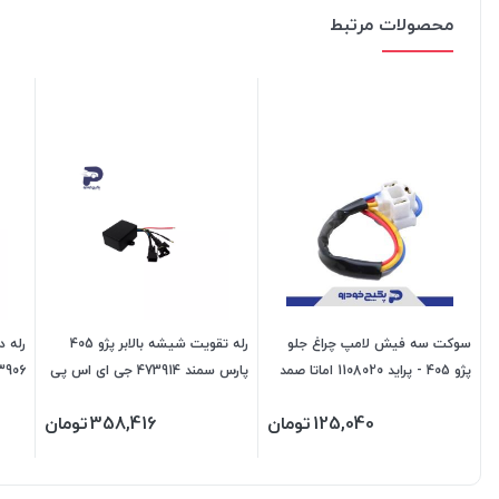
محصولات مرتبط
سوکت سه فیش لامپ چراغ جلو
رله تقویت شیشه بالابر پژو 405
پژو 405 - پراید 1108020 اماتا صمد
پارس سمند 473914 جی ای اس پی
473906 جی ا
125,040
تومان
358,416
تومان