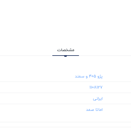
مشخصات
‎1108127