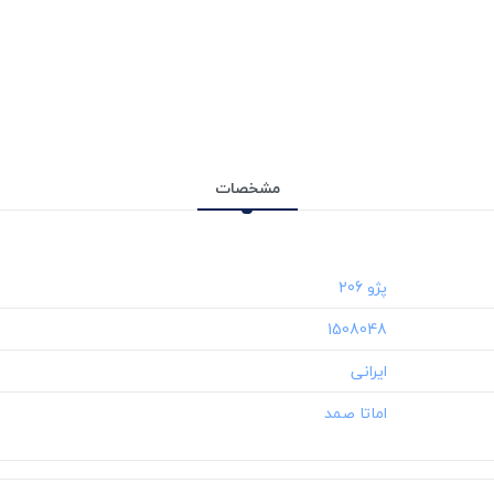
مشخصات
‎1508048