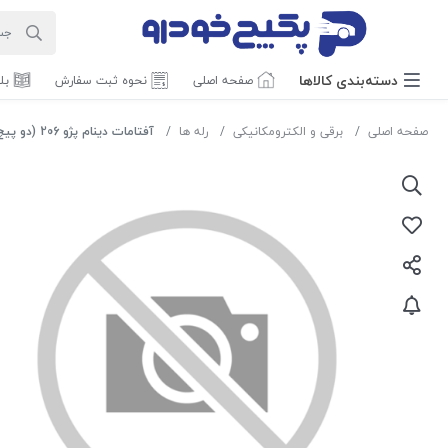
دسته‌بندی‌ کالاها
صفحه اصلی
نحوه ثبت سفارش
بل
صفحه اصلی
برقی و الکترومکانیکی
رله ها
آفتامات دینام پژو 206 (دو پیچ ) 1508048 اماتا صمد