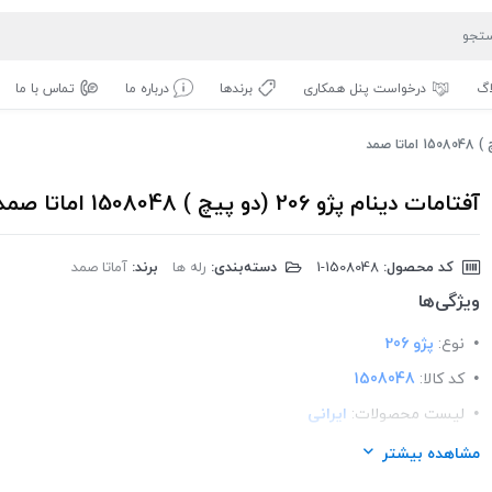
اگ
درخواست پنل همکاری
برندها
درباره ما
تماس با ما
آفتامات دینام پژو 206 (دو پیچ ) 1508048 اماتا صمد
کد محصول:
‎1-1508048
دسته‌بندی:
رله ها
برند:
آماتا صمد
ویژگی‌ها
نوع:
پژو 206
کد کالا:
1508048
لیست محصولات:
ایرانی
برند:
اماتا صمد
مشاهده بیشتر