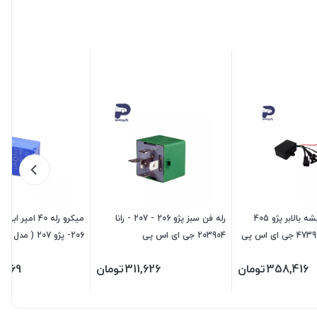
رله تقویت شیشه بالابر پژو 405
رله فن سبز پژو 206 - 207 - رانا
203904 جی ای اس پی
06
103921 جی ای اس پی
358,416
تومان
311,626
تومان
,069