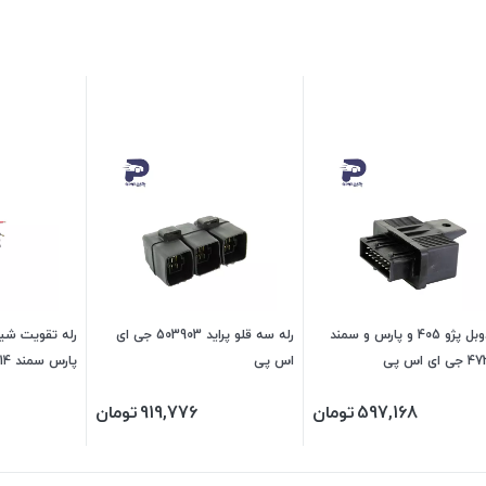
رله دوبل پژو 405 و پارس و سمند
رله سه قلو پراید 503903 جی ای
ی اس پی
اس پی
پارس سمند 473914 جی ای اس پی
597,168
تومان
919,776
تومان