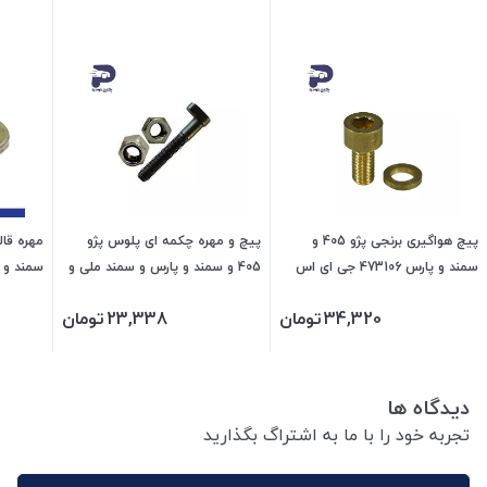
پیچ هواگیری برنجی پژو 405 و
پیچ و مهره چکمه ای پلوس پژو
سمند و پارس 473106 جی ای اس
405 و سمند و پارس و سمند ملی و
پی
دنا و سورن 473116 جی ای اس پی
پی
34,320
تومان
23,338
تومان
دیدگاه ها
تجربه خود را با ما به اشتراگ بگذارید