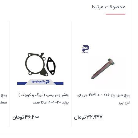
محصولات مرتبط
پیچ طبق پژو 206 - 203110 جی ای
واشر واتر پمپ ( بزرگ و کوچک )
اس پی
پراید 1404020اماتا صمد
سمند و پار
32,947
تومان
46,200
تومان