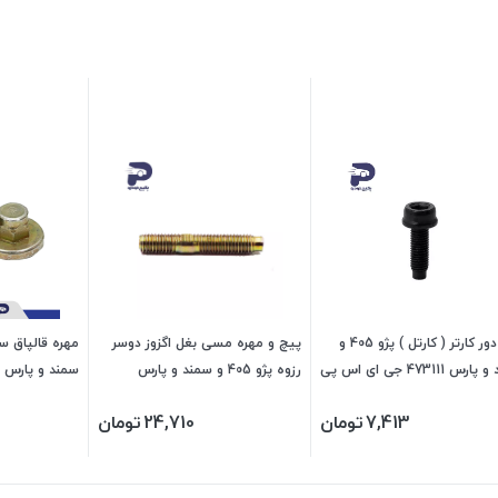
پیچ دور کارتر ( کارتل ) پژو 405 و
پیچ و مهره مسی بغل اگزوز دوسر
س 473111 جی ای اس پی
رزوه پژو 405 و سمند و پارس
473107 جی ای اس پی
پی
7,413
تومان
24,710
تومان