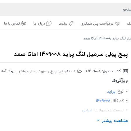
اگ
درخواست پنل همکاری
برندها
درباره ما
تماس با ما
ید 1409008 اماتا صمد
پیچ پولی سرمیل لنگ پراید 1409008 اماتا صمد
کد محصول:
‎1-1409008
دسته‌بندی:
پیچ و مهره و خار و واشر
برند:
آمات
ویژگی‌ها
نوع:
پراید
کد کالا:
1409008
لیست محصولات:
ایرانی
برند:
اماتا صمد
مشاهده بیشتر