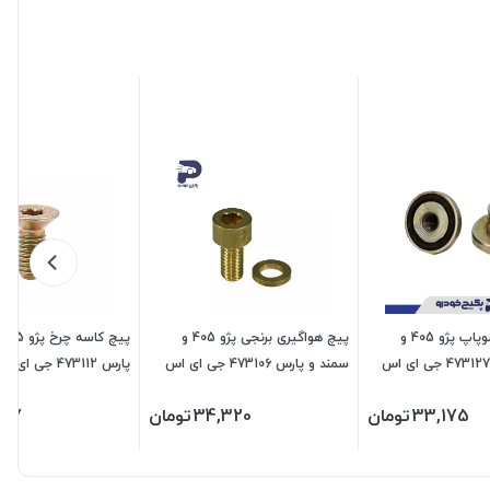
مهره قالپاق سوپاپ پژو 405 و
پیچ هواگیری برنجی پژو 405 و
پ
سمند و پارس 473127 جی ای اس
سمند و پارس 473106 جی ای اس
پارس 473112 جی ای اس پی
پی
33,175
تومان
34,320
تومان
707