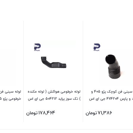
لوله سینی فن کوچک پژو 405 و
لوله خرطومی هواکش ( لوله مکنده
لوله سینی فن ب
سمند و پارس 474204 جی ای اس
) تک سوز پراید 504212 جی ای اس
پی
474203 جی ای اس پی
71,386
تومان
178,464
تومان