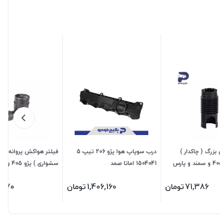
زرگ ( چاکدار )
درب سوپاپ هوا پژو 206 تیپ 5
فیلتر هواکش پروانه ای 
خرطومی پژو 405 و سمند و پارس
1504041 اماتا صمد
سشواری ) 
474824 جی ای اس پی
71,386
تومان
1,406,160
تومان
,570