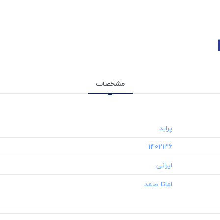
مشخصات
‎1402136