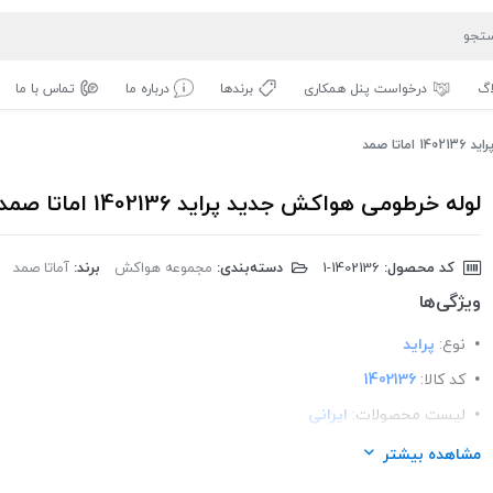
اگ
درخواست پنل همکاری
برندها
درباره ما
تماس با ما
تا صمد
لوله خرطومی هواکش جدید پراید 1402136 اماتا صمد
کد محصول:
‎1-1402136
دسته‌بندی:
مجموعه هواکش
برند:
آماتا صمد
ویژگی‌ها
نوع:
پراید
کد کالا:
1402136
لیست محصولات:
ایرانی
برند:
اماتا صمد
مشاهده بیشتر