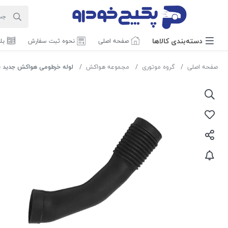
دسته‌بندی‌ کالاها
صفحه اصلی
نحوه ثبت سفارش
بل
صفحه اصلی
گروه موتوری
مجموعه هواکش
لوله خرطومی هواکش جدید پراید 1402136 اما