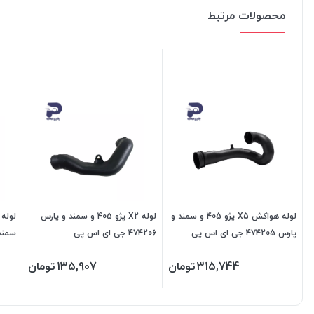
محصولات مرتبط
لوله هواکش X5 پژو 405 و سمند و
لوله X2 پژو 405 و سمند و پارس
پارس 474205 جی ای اس پی
474206 جی ای اس پی
پی
315,744
تومان
135,907
تومان