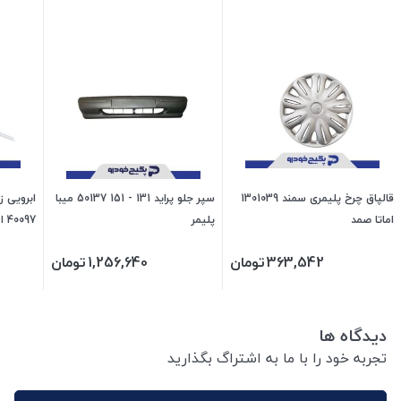
قالپاق چرخ پلیمری سمند 1301039
سپر جلو پراید 131 - 151 50137 میبا
ابرویی ز
اماتا صمد
پلیمر
40097 امیران
363,542
تومان
1,256,640
تومان
دیدگاه ها
تجربه خود را با ما به اشتراگ بگذارید