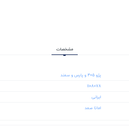
مشخصات
‎1108078