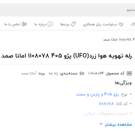
اگ
درخواست پنل همکاری
برندها
درباره ما
تماس با ما
رله تهویه هوا زرد(UFO) پژو 405 1108078 اماتا صمد
کد محصول:
‎1-1108074
دسته‌بندی:
رله ها
برند:
آماتا صمد
ویژگی‌ها
نوع:
پژو 405 و پارس و سمند
کد کالا:
1108078
لیست محصولات:
ایرانی
برند:
اماتا صمد
مشاهده بیشتر