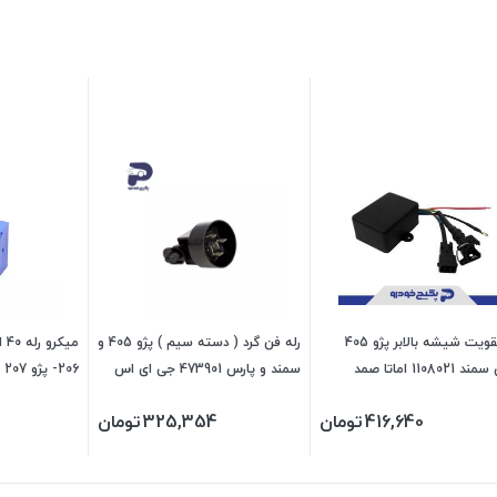
رله تقویت شیشه بالابر پژو 405
رله فن گرد ( دسته سیم ) پژو 405 و
110802 اماتا صمد
سمند و پارس 473901 جی ای اس
پی
103921 جی ای اس پی
416,640
تومان
325,354
تومان