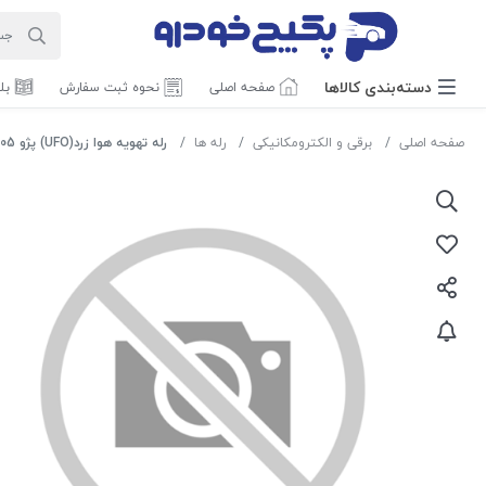
دسته‌بندی‌ کالاها
صفحه اصلی
نحوه ثبت سفارش
بل
صفحه اصلی
برقی و الکترومکانیکی
رله ها
رله تهویه هوا زرد(UFO) پژو 405 1108078 اماتا صمد