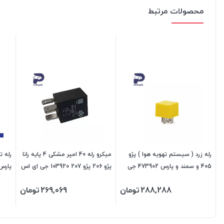
محصولات مرتبط
رله زرد ( سیستم تهویه هوا ) پژو
میکرو رله 40 امپر مشکی 4 پایه رانا
405 و سمند و پارس 473902 جی
پژو 206 پژو 207 103920 جی ای اس
پارس سمند 1
ای اس پی
پی
288,288
تومان
269,069
تومان