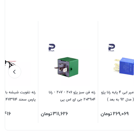
میکرو رله 40 امپر ابی 4 پایه رانا پژو
رله فن سبز پژو 206 - 207 - رانا
206- پژو 207 ( مدل 92 به بعد )
203904 جی ای اس پی
پارس سمند 473914 جی ای اس پی
269,069
تومان
311,626
تومان
8,416