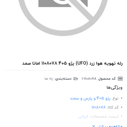
رله تهویه هوا زرد (UFO) پژو 405 1108078 اماتا صمد
کد محصول:
‎1-1108078
دسته‌بندی:
رله ها
ویژگی‌ها
نوع:
پژو 405 و پارس و سمند
کد کالا:
1108078
لیست محصولات:
ایرانی
برند:
اماتا صمد
مشاهده بیشتر