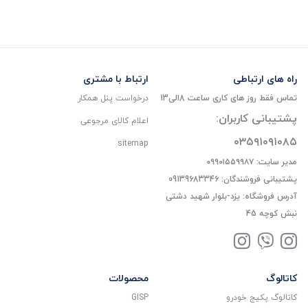
راه های ارتباطی
ارتباط با مشتری
تماس فقط روز های کاری ساعت 8الی13
درخواست پنل همکار
پشتیبانی کاربران:
اعلام کالای مرجوعی
۰۳۵۹۱۰۹۱۰۸۵
sitemap
مدیر سایت: ۰۹۹۰۱۵۵۹۹۸۷
پشتیبانی فروشندگان: 09139683346
آدرس فروشگاه: یزد-بلوار شهید دشتی
نبش کوچه 45
کاتالوگ
محصولات
کاتالوگ پکیج خودرو
GISP