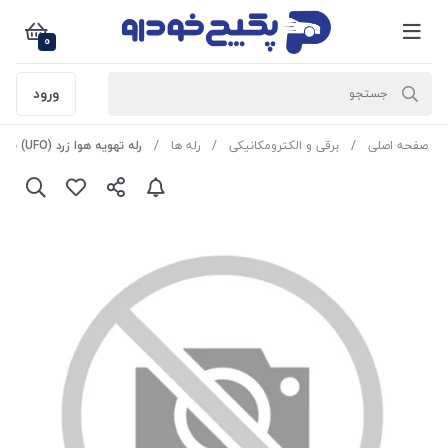
0
ورود
صفحه اصلی
برقی و الکترومکانیکی
رله ها
رله تهویه هوا زرد (UFO) پژو 405 1108078 اماتا صمد