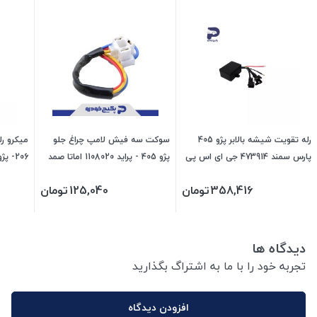
رله تقویت شیشه بالابر پژو 405
سوکت سه فیش لامپ چراغ جلو
پارس سمند 473914 جی ای اس پی
پژو 405 - پراید 1108020 اماتا صمد
103921 جی ای اس پی
358,416
تومان
125,040
تومان
دیدگاه ها
تجربه خود را با ما به اشتراگ بگذارید
افزودن دیدگاه