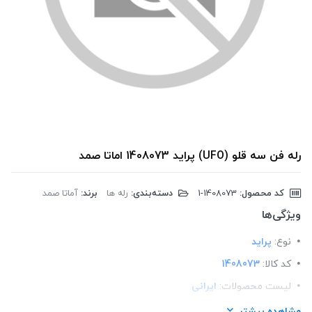
رله فن سه قلو (UFO) پراید 1408073 اماتا صمد
کد محصول:
‎1-1408073
دسته‌بندی:
رله ها
برند:
آماتا صمد
ویژگی‌ها
نوع:
پراید
کد کالا:
1408073
لیست محصولات:
ایرانی
برند:
اماتا صمد
مشاهده بیشتر