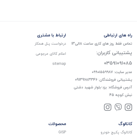
راه های ارتباطی
ارتباط با مشتری
تماس فقط روز های کاری ساعت 8الی13
درخواست پنل همکار
پشتیبانی کاربران:
اعلام کالای مرجوعی
۰۳۵۹۱۰۹۱۰۸۵
sitemap
مدیر سایت: ۰۹۹۰۱۵۵۹۹۸۷
پشتیبانی فروشندگان: 09139683346
آدرس فروشگاه: یزد-بلوار شهید دشتی
نبش کوچه 45
کاتالوگ
محصولات
کاتالوگ پکیج خودرو
GISP