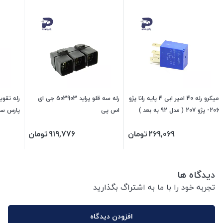
میکرو رله 40 امپر ابی 4 پایه رانا پژو
رله سه قلو پراید 503903 جی ای
206- پژو 207 ( مدل 92 به بعد )
اس پی
پارس سمند 473914 جی
103921 جی ای اس پی
269,069
تومان
919,776
تومان
دیدگاه ها
تجربه خود را با ما به اشتراگ بگذارید
افزودن دیدگاه