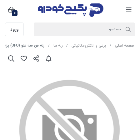
0
ورود
صفحه اصلی
برقی و الکترومکانیکی
رله ها
رله فن سه قلو (UFO) پراید 1408073 اماتا صمد