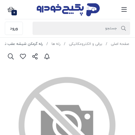
0
ورود
صفحه اصلی
برقی و الکترومکانیکی
رله ها
رله گرمکن شیشه عقب نارنجی (UFO) پژو 405 1108097 اما