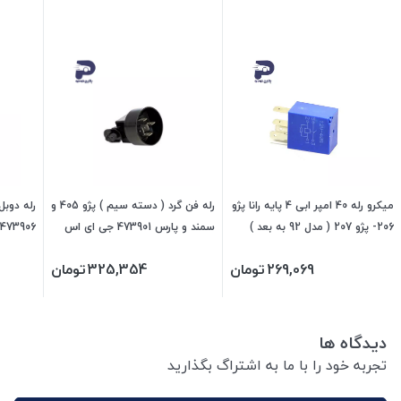
میکرو رله 40 امپر ابی 4 پایه رانا پژو
رله فن گرد ( دسته سیم ) پژو 405 و
206- پژو 207 ( مدل 92 به بعد )
سمند و پارس 473901 جی ای اس
473906 جی ای اس پی
103921 جی ای اس پی
پی
269,069
تومان
325,354
تومان
دیدگاه ها
تجربه خود را با ما به اشتراگ بگذارید