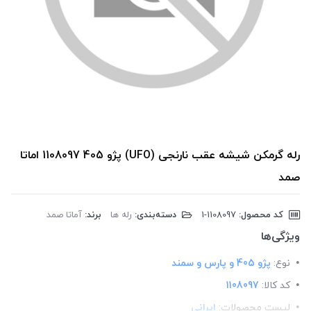
رله گرمکن شیشه عقب نارنجی (UFO) پژو 405 1108097 اماتا
صمد
کد محصول:
‎1-1108097
دسته‌بندی:
رله ها
برند:
آماتا صمد
ویژگی‌ها
نوع:
پژو 405 و پارس و سمند
کد کالا:
1108097
لیست محصولات:
ایرانی